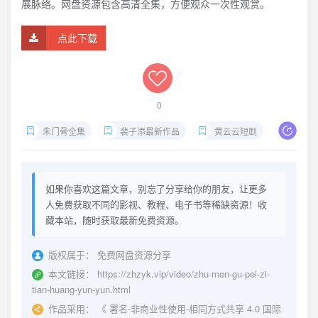
展脉络。网盘资源包含高清全集，方便观众一次性观赏。
点此下载
0
朱门骨全集
裴子添最新作品
黄云云短剧
2025热
如果你喜欢这篇文章，别忘了分享给你的朋友，让更多
人免费获取不同的影视、教程、电子书等稀缺资源！收
藏本站，随时获取最新免费资源。
版权属于：
免费网盘资源分享
本文链接：
https://zhzyk.vip/video/zhu-men-gu-pei-zi-
tian-huang-yun-yun.html
作品采用：
《
署名-非商业性使用-相同方式共享 4.0 国际