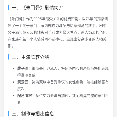
一、《朱门骨》剧情简介
《朱门骨》作为2025年最受关注的付费短剧，以76集的篇幅讲
述了一个关于豪门世家内部权力斗争与情感纠葛的故事。剧中
裴子添与黄云云的精彩对手戏成为最大看点，两人饰演的角色
在家族利益与个人情感间不断挣扎，呈现出复杂多变的人物关
系。
二、主演阵容介绍
裴子添
：饰演豪门继承人，将角色内心的矛盾与挣扎表现
得淋漓尽致
黄云云
：饰演家族中备受争议的女性角色，演技细腻富有
层次
配角阵容
：多位实力派演员加盟，共同构建完整的豪门世
界
三、制作与播出信息