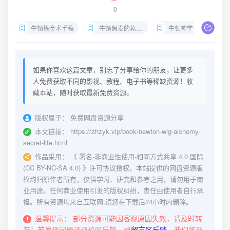
0
牛顿炼金术手稿
牛顿假发的象征意义
牛顿神学研究内容
如果你喜欢这篇文章，别忘了分享给你的朋友，让更多
人免费获取不同的影视、教程、电子书等稀缺资源！收
藏本站，随时获取最新免费资源。
版权属于：
免费网盘资源分享
本文链接：
https://zhzyk.vip/book/newton-wig-alchemy-
secret-life.html
作品采用：
《
署名-非商业性使用-相同方式共享 4.0 国际
(CC BY-NC-SA 4.0)
》许可协议授权。本站提供的网盘资源版
权均归原作者所有，仅供学习、研究和参考之用，请勿用于商
业用途。任何商业使用引发的版权纠纷，责任由使用者自行承
担。所有资源均来自互联网,请您在下载后24小时内删除。
温馨提示：
部分资源可能因客观原因失效，请及时转
存！若发现问题请评论区反馈，或
留言区反馈
，我们将及