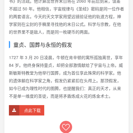
书》的注疏。他计算出世界末日将在 2060 年前后到来，误差
不超过 50 年。他相信，宇宙规律与《圣经》密码是同一位作者
的两套语言。今天的天文学家用望远镜验证他的轨道方程，神
学家则在尘封的手稿里寻找他的末日公式。科学与宗教，在他
的世界里不是敌人，而是同一枚硬币的两面。
童贞、国葬与永恒的假发
1727 年 3 月 20 日凌晨，牛顿在肯辛顿的寓所孤独离世，享年
84 岁。他终身保持童贞，却把全部激情献给了宇宙与上帝。威
斯敏斯特教堂为他举行国葬，成为首位享此殊荣的科学家。他
的遗体躺在科学家之角，假发仍紧紧扣在头颅上。那顶假发，
如今已成为理性时代的图腾，也提醒我们：真正的天才，从来
不是单一维度的圣徒，而是将矛盾炼成火花的炼金术士。
点此下载