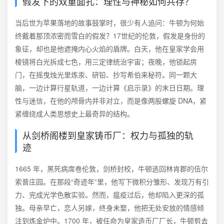
假发下的双重面孔：理性与神秘如何共存？
当后世为苹果落地的故事鼓掌时，很少有人追问：牛顿为何始
终戴着那顶浓密而雪白的假发？17世纪的伦敦，假发是身份的
象征，却也是他遮掩内心火焰的盾牌。白天，他在皇家学会用
棱镜将白光拆成七色，用三定律统治宇宙；夜晚，他锁起房
门，在摇曳烛光里炼汞、研铅、抄写希伯来秘符。同一颗大
脑，一边计算行星轨道，一边计算《启示录》的末日日期。理
性与迷信，在他的颅骨内并非对立，而是像两股螺旋 DNA，紧
紧缠绕成人类思想史上最奇异的结构。
从剑桥阁楼到皇家铸币厂：权力与孤独的轨
迹
1665 年，黑死病席卷伦敦，剑桥封校，牛顿逃回林肯郡的伍尔
索普庄园。在那段“奇迹年”里，他写下微积分雏形、发现万有引
力、完成光学色散实验。然而，瘟疫过后，他却陷入更深的孤
独。母亲早亡，恋人另嫁，终身未娶，他把无处安放的情感倾
注到炼金炉中。1700 年，被任命为皇家造币厂厂长，牛顿剪去