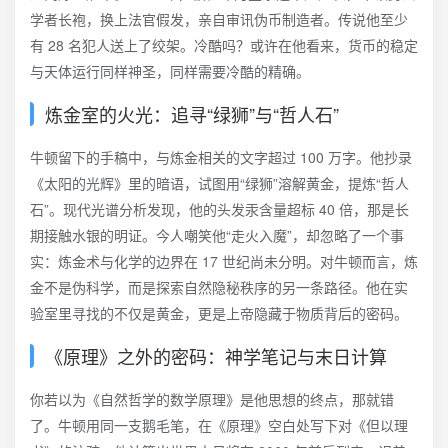
学者长袍，换上法官假发，亲自审讯伪币制造者。传说他至少
有 28 名犯人送上了绞架。冷酷吗？或许在他看来，货币的稳定
与天体运行同样神圣，同样需要冷酷的精确。
炼金室的火光：追寻“绿狮”与“哲人石”
牛顿留下的手稿中，与炼金相关的文字超过 100 万字。他抄录
《太阳的光辉》里的暗语，试图用“绿狮”溶解黄金，提炼“哲人
石”。现代光谱分析发现，他的头发汞含量超标 40 倍，那是长
期接触水银的明证。今人嘲笑他“走火入魔”，却忽略了一个事
实：炼金术与化学的边界在 17 世纪尚未分明。对牛顿而言，炼
金不是伪科学，而是探索自然隐秘秩序的另一条路径。他在实
验室里寻找的不仅是黄金，更是上帝隐藏于物质背后的密码。
《原理》之外的密码：神学笔记与末日计算
你若以为《自然哲学的数学原理》是他思想的终点，那就错
了。牛顿用同一支鹅毛笔，在《原理》空白处写下对《但以理