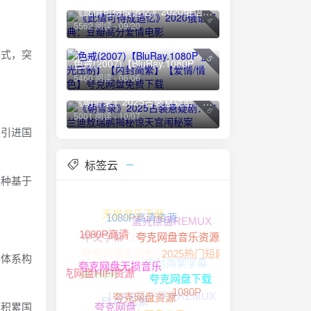
《此情可待成追忆》2020俄语经典：豆瓣高分爱情电影
4
5562 阅读 - 09/20
形式，突
5
色戒(2007)【BluRay.1080P 蓝光压制】【内封简繁】【爱情/情色】夸克网盘免费下载
5460 阅读 - 06/06
《朝雪录》2025古装悬疑剧：李兰迪敖瑞鹏揭秘惊天宫闱秘案
6
5001 阅读 - 10/07
极引进国
标签云
这种基于
无损音乐下载
蓝光原盘REMUX
1080P高清资源
杜比全景声
中文字幕
1080P高清
夸克网盘无损音源
夸克网盘音乐资源
2025热门短剧
内封简繁字幕
语体系构
4K HDR
夸克网盘无损音乐
夸克网盘HIFI资源
夸克网盘下载
1080P蓝光原盘REMUX
1080P
FLAC无损
步积累国
夸克网盘资源
夸克网盘