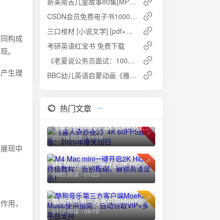
新美南吉儿童故事80集[MP3] - 寓教于乐，陪伴孩子快乐成长
CSDN会员免费电子书1000本：编程与技术的知识宝库
三口棺材 [小说文学] [pdf+全格式]免费下载
共同构成
考研英语红宝书 免费下载
呈现。
《老夏说公务员面试：100真题摆平面试》 免费下载
众产生理
BBC幼儿英语启蒙动画《雅克迪 Yakka Dee》1-5季+特别版 (音频+视频) 夸克网盘高速下载+免费获取攻略
。
热门文章
《喜人奇妙夜2》4K 60FPS臻彩版：2025年爆笑回归
1
20119 阅读 - 11/19
，展现中
2
M4 Mac mini一键开启2K HiDPI终极教程：告别模糊，解锁高清显示！
6985 阅读 - 01/23
3
酷狗音乐第三方客户端MoeKoe Music使用指南：自动领取VIP+多平台支持
梁作用，
6112 阅读 - 04/16