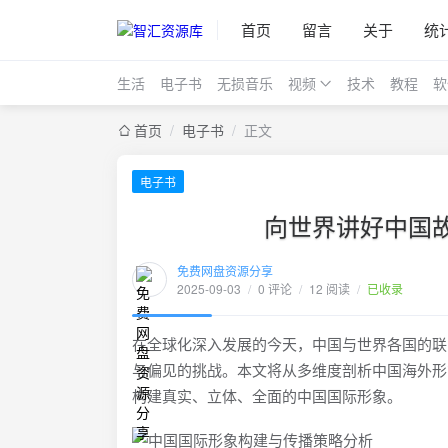
首页
留言
关于
统
生活
电子书
无损音乐
视频
技术
教程
软
首页
/
电子书
/
正文
电子书
向世界讲好中国
免费网盘资源分享
2025-09-03
/
0 评论
/
12 阅读
/
已收录
在全球化深入发展的今天，中国与世界各国的联
与偏见的挑战。本文将从多维度剖析中国海外形
构建真实、立体、全面的中国国际形象。