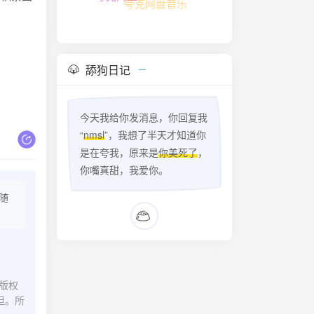
夸克网盘音乐
舔狗日记
今天我给你发消息，你回复我
“
nmsl
”，我想了半天才知道你
是在夸我，原来是
你美死了
，
你嘴真甜，我爱你。
随
版权
担。所