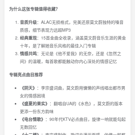
为什么这张专辑值得收藏？
音质升级
：ALAC无损格式，完美还原莫文蔚独特的嗓音
质感，细节表现力远超MP3
经典重现
：15首金曲全收录，涵盖莫文蔚音乐生涯的黄金
十年，是了解她音乐风格的最佳入门专辑
情感共鸣
：无论是《他不爱我》的无奈，还是《忽然之
间》的温暖，每首歌都能触动你内心深处的情感记忆
专辑亮点曲目推荐
《阴天》
：李宗盛词曲，莫文蔚用慵懒的声线唱出都市男
女的情感困境
《盛夏的果实》
：翻唱自UA的《水色》，莫文蔚的版本
更添一份东方韵味
《电台情歌》
：90年代KTV必点曲目，旋律一响就能勾起
无数回忆
《十二楼》
：李宗盛制作，歌词充满画面感，仿佛一部都