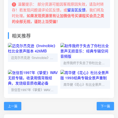
温馨提示：
部分资源可能因客观原因失效，请及时转
存！若发现问题请评论区反馈，或
留言区反馈
，我们将及
时处理。
如果发现资源里有让加微信号买课程买会员之类
的全部无视，谨防上当受骗！
相关推荐
迈克尔杰克逊《Invincible》杜比全景声版本 426MB
赵传我终于失去了你杜比全景声无损音乐：经典专辑空间音频版
周华健《花心》杜比全景声版 1993经典专辑全景声重制
张信哲1997年《挚爱》WAV无损专辑，收录用情背叛经典，发烧级音质收藏必备
上一篇
下一篇