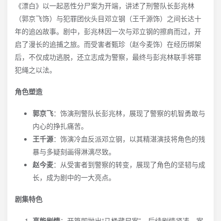
《漂白》以一起恶性分尸案为开端，讲述了刑警队长彭兆林
（郭京飞饰）与犯罪团伙头目邓立钢（王千源饰）之间长达十
年的追凶故事。剧中，彭兆林因一次与邓立钢的擦肩而过，开
启了漫长的追捕之旅。而受害者甄珍（赵今麦饰）在经历绑架
后，不仅成功逃脱，还立志成为警察，最终与彭兆林联手将罪
犯绳之以法。
角色塑造
郭京飞
：饰演刑警队长彭兆林，展现了警察的机智勇敢与
内心的挣扎痛苦。
王千源
：饰演冷血反派邓立钢，以其精湛演技将角色的残
暴与多疑刻画得淋漓尽致。
赵今麦
：从受害者到警察的转变，展现了角色的坚韧与成
长，成为剧中的一大亮点。
剧集特色
高能剧情
：开篇即抛出“马桶藏尸案”，后续剧情紧凑，案