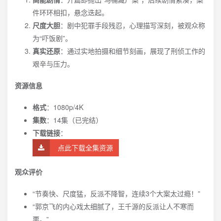
件环环相扣，悬念迭起。
尺度大胆
：剧中犯罪手段残忍，心理描写深刻，被观众称
为“吓饭剧”。
真实还原
：通过实地拍摄和细节刻画，展现了刑侦工作的
艰辛与压力。
资源信息
格式
：1080p/4K
集数
：14集（已完结）
下载链接
：
点此下载全集资源
观众评价
“节奏快、尺度猛，反派不降智，连续3个大案太过瘾！”
“郭京飞的内心戏太细腻了，王千源的反派让人不寒而
栗。”