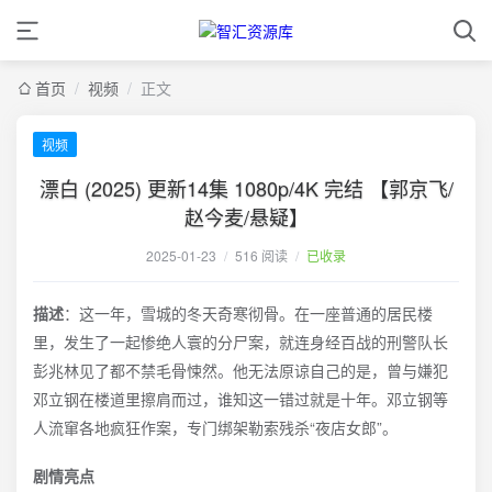
首页
/
视频
/
正文
视频
漂白 (2025) 更新14集 1080p/4K 完结 【郭京飞/
赵今麦/悬疑】
2025-01-23
/
516 阅读
/
已收录
描述
：这一年，雪城的冬天奇寒彻骨。在一座普通的居民楼
里，发生了一起惨绝人寰的分尸案，就连身经百战的刑警队长
彭兆林见了都不禁毛骨悚然。他无法原谅自己的是，曾与嫌犯
邓立钢在楼道里擦肩而过，谁知这一错过就是十年。邓立钢等
人流窜各地疯狂作案，专门绑架勒索残杀“夜店女郎”。
剧情亮点