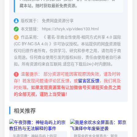
藏本站，随时获取最新免费资源。
版权属于：
免费网盘资源分享
本文链接：
https://zhzyk.vip/video/133.html
作品采用：
《
署名-非商业性使用-相同方式共享 4.0 国际
(CC BY-NC-SA 4.0)
》许可协议授权。本站提供的网盘资源版
权均归原作者所有，仅供学习、研究和参考之用，请勿用于商
业用途。任何商业使用引发的版权纠纷，责任由使用者自行承
担。所有资源均来自互联网,请您在下载后24小时内删除。
温馨提示：
部分资源可能因客观原因失效，请及时转
存！若发现问题请评论区反馈，或
留言区反馈
，我们将及
时处理。
如果发现资源里有让加微信号买课程买会员之类
的全部无视，谨防上当受骗！
相关推荐
午夜弥撒：神秘岛屿上的宗教狂热与无法解释的事件
我是余欢水全屏直击：郭京飞演绎中年废柴逆袭