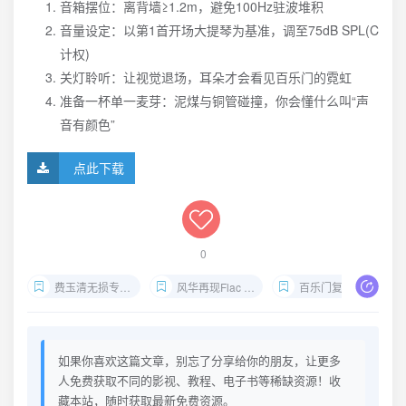
音箱摆位：离背墙≥1.2m，避免100Hz驻波堆积
音量设定：以第1首开场大提琴为基准，调至75dB SPL(C
计权)
关灯聆听：让视觉退场，耳朵才会看见百乐门的霓虹
准备一杯单一麦芽：泥煤与铜管碰撞，你会懂什么叫“声
音有颜色”
点此下载
0
费玉清无损专辑下载
风华再现Flac 24bit
百乐门复古试音碟
如果你喜欢这篇文章，别忘了分享给你的朋友，让更多
人免费获取不同的影视、教程、电子书等稀缺资源！收
藏本站，随时获取最新免费资源。