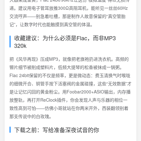
递。建议用电子管耳放推300Ω高阻耳机，能听见一丝丝60Hz
交流哼声——别急着吐槽，那是制作人故意保留的“真空管胎
记”，让数字时代也能触摸到真空管的体温。
收藏建议：为什么必须是Flac，而非MP3
320k
把《风华再现》压成MP3，就像把老旗袍扔进洗衣机。高频的
镲片细节被削成塑料片，低频大提琴的松香被抹成一锅粥。
Flac 24bit保留的不仅是频率，更是微动态：费玉清换气时喉咙
的细微开合、铜管手按下活塞阀的金属碰撞，这些“无效数据”才
是让记忆闪回的黄金粉尘。用Foobar2000+ASIO输出，内存播
放整轨，再打开ReClock插件，你会发现人声与乐器的相位一
致性高到可怕——仿佛小哥就站在你两米开外，西装翻领别着
那支传说中的白玫瑰。
下载之前：写给准备深夜试音的你