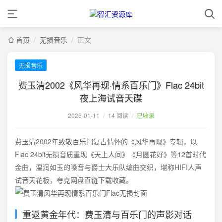
首页
/
无损音乐
/
正文
无损音乐
费玉清2002《风华再现·情系百乐门》Flac 24bit
夜上海试音天碟
2026-01-11
/
14 阅读
/
已收录
费玉清2002年致敬百乐门复古情怀的《风华再现》专辑，以
Flac 24bit无损音质重现《天上人间》《月圆花好》等12首时代
金曲，温润如玉的嗓音与爵士大乐队编曲交织，堪称HIFI人声
试音天花板，夸克网盘直链下载收藏。
重返黄金年代：费玉清与百乐门的声影对话