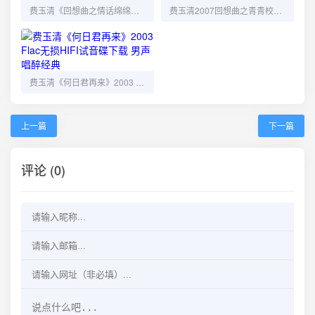
费玉清《回想曲之情话绵绵》Flac无损下载，HIFI试音必备老情歌典范
费玉清2007回想曲之青青校树Flac无损整轨│HIFI试音级校园情怀
费玉清《何日君再来》2003 Flac无损HIFI试音碟下载 男声唱醉经典
上一篇
下一篇
评论 (0)