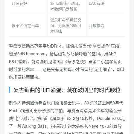
月圆花好
3kHz峰值不刺耳，
DAC解码
考验解码器解析
弦乐群与单簧管交
恨不钟情在当年
织，分离度≥85dB
耳放推力
才够味
整盘专辑动态范围平均DR14，峰值未做当代“响度战争”压缩，
留足3dB headroom，给后级功放尽情呼吸的空间。用AKG
K812监听，能清晰听见第9首《草原之夜》里第二小提琴翻页
时纸张的窸窣——这是只有无损母带才保留的“无用细节”，却让
临场感扑面而来。
复古编曲的HIFI彩蛋：藏在鼓刷里的时代颗粒
制作人特别邀请老百乐门原班爵士乐手，80岁的鼓王用50年代
Pasha铜鼓刷出沙沙沙的节拍，与费玉清清亮如少年的嗓音形
成“老少对话”。第5首《凤凰于飞》2分15秒处，Double Bass走
了一段Walking Bass，指板敲击的木头味被Neve 1073前置放
大器染成金黄，Flac 24bit/96kHz让这份“模拟温度”得以无损传