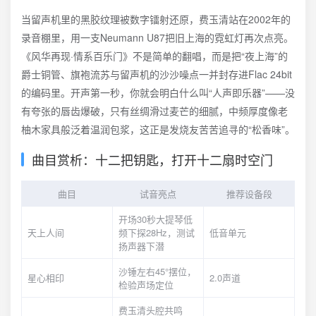
当留声机里的黑胶纹理被数字镭射还原，费玉清站在2002年的
录音棚里，用一支Neumann U87把旧上海的霓虹灯再次点亮。
《风华再现·情系百乐门》不是简单的翻唱，而是把“夜上海”的
爵士铜管、旗袍流苏与留声机的沙沙噪点一并封存进Flac 24bit
的编码里。开声第一秒，你就会明白什么叫“人声即乐器”——没
有夸张的唇齿爆破，只有丝绸滑过麦芒的细腻，中频厚度像老
柚木家具般泛着温润包浆，这正是发烧友苦苦追寻的“松香味”。
曲目赏析：十二把钥匙，打开十二扇时空门
曲目
试音亮点
推荐设备段
开场30秒大提琴低
天上人间
频下探28Hz，测试
低音单元
扬声器下潜
沙锤左右45°摆位，
星心相印
2.0声道
检验声场定位
费玉清头腔共鸣