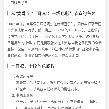
从“黄昏”到“土耳其”：一场色彩与节奏的私奔
2007 年冬，当华语乐坛仍沉浸在苦情芭乐时，周传雄把录音棚
灯光调成地中海蓝，鼓机换上 90BPM 的 R&B 节拍，让弦乐群
像浪花一样层层推进——《蓝色土耳其》就此诞生。这张专辑
不是简单的“转型”，而是情歌教父在主流与自我之间找到的全新
坐标：保留口味道地的咬字，却让律动悄悄滑动；延续撕心裂
肺的副歌，却用蓝调吉他在尾奏留一道温柔出口。
十首歌，十段蓝色旅程
有谁还没睡
凌晨两点的钢琴 Loop 像失眠心跳，耳机左右声道交替的
呼吸声，测试系统中低频瞬态的最佳范本。
蓝色土耳其
弦乐从 1 分 18 秒开始层层堆栈，动态峰值直冲 -1dB，
HIFI 演示时关掉灯，声浪能把房间染成深蓝。