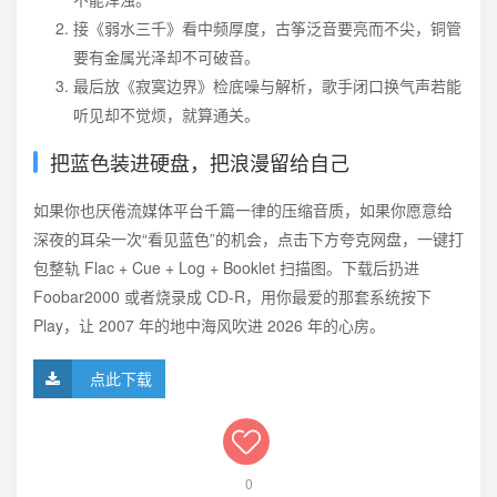
接《弱水三千》看中频厚度，古筝泛音要亮而不尖，铜管
要有金属光泽却不可破音。
最后放《寂寞边界》检底噪与解析，歌手闭口换气声若能
听见却不觉烦，就算通关。
把蓝色装进硬盘，把浪漫留给自己
如果你也厌倦流媒体平台千篇一律的压缩音质，如果你愿意给
深夜的耳朵一次“看见蓝色”的机会，点击下方夸克网盘，一键打
包整轨 Flac + Cue + Log + Booklet 扫描图。下载后扔进
Foobar2000 或者烧录成 CD-R，用你最爱的那套系统按下
Play，让 2007 年的地中海风吹进 2026 年的心房。
点此下载
0