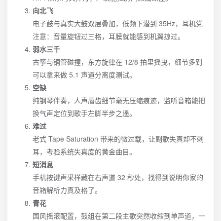
向北飞
电子鼓与真实大鼓双层叠加，低频下潜到 35Hz，耳机党
注意：音量旋钮过三格，耳膜就能感到机翼掠过。
弱水三千
古筝与铜管碰撞，东方旋律在 12/8 拍里摇曳，细节多到
可以拿来做 5.1 声道分离度测试。
空缺
纯钢琴伴奏，人声唇齿细节毫无压缩痕迹，监听音箱能把
换气声定位到歌手左脚半步之遥。
难过
老式 Tape Saturation 带来的微过载，让副歌失真却不刺
耳，考验系统失真度的黄金曲目。
短消息
手机按键声采样藏在右声道 32 秒处，找得到说明你家的
音箱解析力真及格了。
青花
国风摇滚配置，鼓组在第二段主歌突然收缩到单声道，一