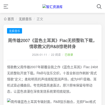
首页
/
无损音乐
/
正文
无损音乐
周传雄2007《蓝色土耳其》Flac无损整轨下载，
情歌教父的R&B惊艳转身
2026-01-11
/
22 阅读
/
已收录
情歌教父周传雄2007年颠覆自我之作《蓝色土耳其》Flac 24bit
无损整轨开放下载。R&B与弦乐交织，十首全新创作刷新“周式
情歌”定义；柔和明亮的声线搭配宽阔声场，成为HIFI音箱、耳
机试音必播曲目。夸克网盘高速直达，原汁原味保留母带动
态，让蓝色浪漫在深夜发烧系统里彻底绽放。