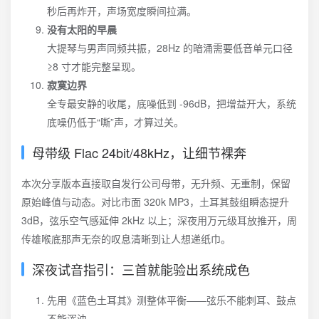
秒后再炸开，声场宽度瞬间拉满。
没有太阳的早晨
大提琴与男声同频共振，28Hz 的暗涌需要低音单元口径
≥8 寸才能完整呈现。
寂寞边界
全专最安静的收尾，底噪低到 -96dB，把增益开大，系统
底噪仍低于“嘶”声，才算过关。
母带级 Flac 24bit/48kHz，让细节裸奔
本次分享版本直接取自发行公司母带，无升频、无重制，保留
原始峰值与动态。对比市面 320k MP3，土耳其鼓组瞬态提升
3dB，弦乐空气感延伸 2kHz 以上；深夜用万元级耳放推开，周
传雄喉底那声无奈的叹息清晰到让人想递纸巾。
深夜试音指引：三首就能验出系统成色
先用《蓝色土耳其》测整体平衡——弦乐不能刺耳、鼓点
不能浑浊。