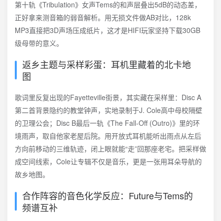
第十轨《Tribulation》女声Tems的和声层叠出5dB的动态差，
正好拿来测音箱的弱音解析。用无损文件做AB对比，128k
MP3直接把3D声场压成纸片，这才是HIFI玩家坚持下载30GB
级母带的意义。
返乡主题与采样彩蛋：耳机里藏着的北卡地
图
歌词里反复出现的Fayetteville街景，其实藏在采样里：Disc A
第二首背景隐约的教堂钟声，实地录制于J. Cole高中母校隔壁
的卫理公会；Disc B最后一轨《The Fall-Off (Outro)》里的环
境雨声，取自他家老屋后院。用开放式耳机能听出雨点从左后
方向前移动的三维轨迹，闭上眼就能“走”回那座老宅。把采样做
成空间线索，Cole让专辑不仅是音乐，更是一张用耳朵导航的
故乡地图。
合作阵容的音色化学反应：Future与Tems的
频谱互补