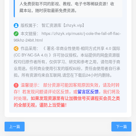
人免费获取不同的影视、教程、电子书等稀缺资源！收
藏本站，随时获取最新免费资源。
版权属于：
智汇资源库【zhzyk.vip】
本文链接：
https://zhzyk.vip/music/j-cole-the-fall-off-flac-
96khz-24bit.html
作品采用：
《
署名-非商业性使用-相同方式共享 4.0 国际
(CC BY-NC-SA 4.0)
》许可协议授权。本站提供的网盘资源版
权均归原作者所有，仅供学习、研究和参考之用，请勿用于商
业用途。任何商业使用引发的版权纠纷，责任由使用者自行承
担。所有资源均来自互联网,请您在下载后24小时内删除。
温馨提示：
部分资源可能因客观原因失效，请及时转
存！若发现问题请评论区反馈，或
留言区反馈
，我们将及
时处理。
如果发现资源里有让加微信号买课程买会员之类
的全部无视，谨防上当受骗！
上一篇
下一篇