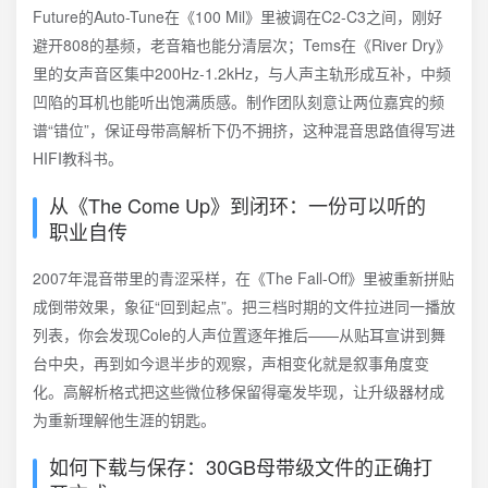
Future的Auto-Tune在《100 Mil》里被调在C2-C3之间，刚好
避开808的基频，老音箱也能分清层次；Tems在《River Dry》
里的女声音区集中200Hz-1.2kHz，与人声主轨形成互补，中频
凹陷的耳机也能听出饱满质感。制作团队刻意让两位嘉宾的频
谱“错位”，保证母带高解析下仍不拥挤，这种混音思路值得写进
HIFI教科书。
从《The Come Up》到闭环：一份可以听的
职业自传
2007年混音带里的青涩采样，在《The Fall-Off》里被重新拼贴
成倒带效果，象征“回到起点”。把三档时期的文件拉进同一播放
列表，你会发现Cole的人声位置逐年推后——从贴耳宣讲到舞
台中央，再到如今退半步的观察，声相变化就是叙事角度变
化。高解析格式把这些微位移保留得毫发毕现，让升级器材成
为重新理解他生涯的钥匙。
如何下载与保存：30GB母带级文件的正确打