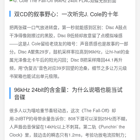
双CD的叙事野心：一次听完J. Cole的十年
把两张碟一口气放进转盘，第一秒就能感到区别：Disc A鼓点
干净得像刚擦过的黑胶，Disc B低频却故意留了点模拟噪感
——这是J. Cole留给老烧友的暗号：声音质感也是故事的一部
分。Disc A聚焦29岁，鼓机采样率拉高到96kHz，让hi-hat的金
属光泽像北卡午后的阳光闪回；Disc B把采样降回44.1再升
频，用“伪复古”音色对应39岁回望的沧桑，细节之多让万元级
书架箱也能试出单元极限。
96kHz 24bit的含金量：为什么说唱也能当试
音碟
很多人以为嘻哈重节奏轻动态，这次《The Fall-Off》却
用-2dBTP的母带余量告诉你：808下潜可以深到25Hz而不糊，
人声唇齿音保留在14kHz以上不刺耳。第二轨《Punchin’ the
Clock》里，鼓边击的瞬态只有1.2ms，考验功放电流控制力；