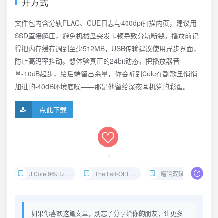
开方式
文件包内含分轨FLAC、CUE日志与400dpi扫描内页，建议用
SSD直接解压，避免机械盘突发卡顿导致分轨断裂。播放前记
得把内存缓存调到至少512MB，USB传输建议使用异步界面，
防止高码率抖动。想体验真正的24bit动态，把播放器音
量-10dB起步，给后端留出余量，你会听到Cole在副歌里悄悄
加进的-40dB环境底噪——那是他留给深夜耳机党的彩蛋。
点此下载
1
J Cole 96kHz 24bit下载
The Fall-Off FLAC夸克网盘
嘻哈双碟无损试音
如果你喜欢这篇文章，别忘了分享给你的朋友，让更多