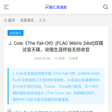
首页
/
无损音乐
/
正文
无损音乐
J. Cole《The Fall-Off》[FLAC 96kHz 24bit]双碟
试音天碟，说唱生涯终极无损收官
2026-02-08
/
15 阅读
/
已收录
J. Cole生涯首张双碟专辑《The Fall-Off》以96kHz/24bit
FLAC无损规格正式登陆夸克网盘，24首返乡叙事横跨29
岁与39岁双时间线，Future、Tems跨刀助阵，近十年打
磨的嘻哈自传完成从《The Come Up》到巅峰的闭环，
堪称HIFI试音与歌词深度的双重盛宴。