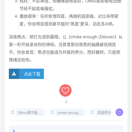
线材：不必神话，但确保接地良好，Oklou那些微电流细
节经不起底噪骚扰。
播放顺序：先听新增四首，再随机挑原曲，对比母带密
度，你会明显感到豪华版的“黑度”更深，动态多2dB。
深夜两点，把灯光调到最暗，让《choke enough (Deluxe)》从
第一秒开始录进你的神经。当胃里那份熟悉的抽痛被低频抚
平，你会发现：焦虑也能成为共振的养分，而好器材，只是把
情绪还给你。
点此下载
0
Oklou豪华版FLAC下载
choke enough 24bit试听
氛围俱乐部HIFI试音