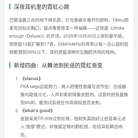
深夜耳机里的霓虹心跳
巴黎凌晨三点的地下俱乐部，灯光像被水晕开的颜料，Oklou把
麦克风贴近胸口，鼓点像胃痉挛一样抽痛——这就是《choke
enough (Deluxe)》的开场。2025年10月30日上架的豪华版，
把原版13首扩展到17首，24bit/44kHz的母带让每一次心跳的低
频都潜到30Hz以下，耳机党能清晰听见胸腔共鸣的残响。
新增四曲：从舞池到民谣的霓虹渐变
《viscus》
FKA twigs远程跨刀，两人把慢性胃痛写进节拍：合成器
像内窥镜冷光，人声却柔软得像安慰剂。试音时把音量推
到90dB，能测试系统在中高频段是否发刺。
《what's good》
底鼓采用TR-909过带处理，饱和失真刚好让低音单元进
入“按摩”模式，却保留足够的颗粒感，检验耳机瞬态响
应。