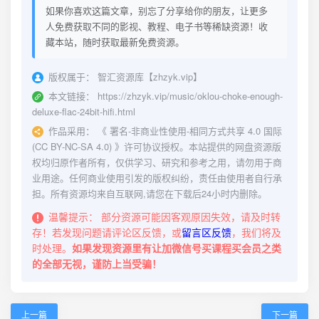
如果你喜欢这篇文章，别忘了分享给你的朋友，让更多
人免费获取不同的影视、教程、电子书等稀缺资源！收
藏本站，随时获取最新免费资源。
版权属于：
智汇资源库【zhzyk.vip】
本文链接：
https://zhzyk.vip/music/oklou-choke-enough-
deluxe-flac-24bit-hifi.html
作品采用：
《
署名-非商业性使用-相同方式共享 4.0 国际
(CC BY-NC-SA 4.0)
》许可协议授权。本站提供的网盘资源版
权均归原作者所有，仅供学习、研究和参考之用，请勿用于商
业用途。任何商业使用引发的版权纠纷，责任由使用者自行承
担。所有资源均来自互联网,请您在下载后24小时内删除。
温馨提示：
部分资源可能因客观原因失效，请及时转
存！若发现问题请评论区反馈，或
留言区反馈
，我们将及
时处理。
如果发现资源里有让加微信号买课程买会员之类
的全部无视，谨防上当受骗！
上一篇
下一篇