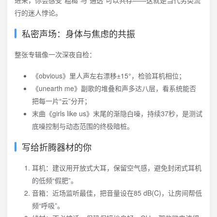
进来，你会感受“粗糙”与“通透”可以共存——这就是当代另类流
行的迷人悖论。
私密声场：身体与焦虑的共振
整张专辑像一次深夜自检：
《obvious》里人声左右漂移±15°，检验耳机相位；
《unearth me》副歌的堆叠和声多达八层，看系统能否
把每一片“云”分开；
末曲《girls like us》末尾的渐隐白噪，持续37秒，是测试
底噪控制与动态范围的终极暗桩。
写给折腾器材的你
耳机：建议用开放式大耳，保留空气感，避免封闭式耳机
的低频“假肥”。
音箱：近场监听最佳，把音量设在85 dB(C)，让房间帮低
频“呼吸”。