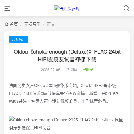
首页
/
无损音乐
/
正文
无损音乐
Oklou《choke enough (Deluxe)》FLAC 24bit
HIFI发烧友试音神碟下载
2026-02-08
/
17 阅读
/
已收录
法国另类女声Oklou 2025豪华版专辑，24bit/44kHz母带级
FLAC，氛围俱乐部×低保真美学极致碰撞，新增四曲含FKA
twigs共演，空灵人声与迷幻低频兼具，HIFI试音必备。