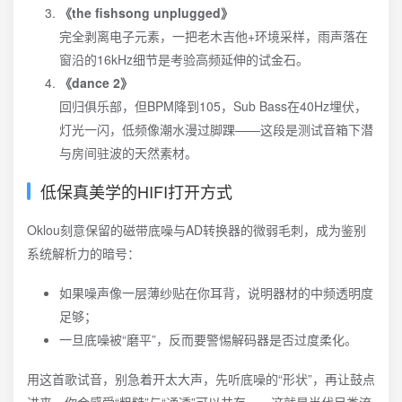
《the fishsong unplugged》
完全剥离电子元素，一把老木吉他+环境采样，雨声落在
窗沿的16kHz细节是考验高频延伸的试金石。
《dance 2》
回归俱乐部，但BPM降到105，Sub Bass在40Hz埋伏，
灯光一闪，低频像潮水漫过脚踝——这段是测试音箱下潜
与房间驻波的天然素材。
低保真美学的HIFI打开方式
Oklou刻意保留的磁带底噪与AD转换器的微弱毛刺，成为鉴别
系统解析力的暗号：
如果噪声像一层薄纱贴在你耳背，说明器材的中频透明度
足够；
一旦底噪被“磨平”，反而要警惕解码器是否过度柔化。
用这首歌试音，别急着开太大声，先听底噪的“形状”，再让鼓点