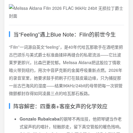
当“Feeling”遇上Blue Note：Filin的前世今生
“Filin”一词源自英文“feeling”，是40年代哈瓦那歌手在酒吧里把
古巴颂乐与美式爵士标准曲揉碎再缝合的私密流派——它比波
莱罗更即兴，比森巴更忧郁。Melissa Aldana把这股拉丁情歌
暗火带到纽约，用次中音萨克斯的金属呼吸重新点燃。2026年
的录音室里，她要求鼓手把刷子打在鼓皮最边缘，只为捕捉那
一丝古巴海风的湿度——结果96kHz/24bit的母带把每一次铜管
微颤都封存得如同凌晨三点的哈瓦那石板路。
阵容解密：四重奏+客座女声的化学效应
Gonzalo Rubalcaba
的钢琴不再炫技，他把琴键当作老
式留声机的唱针，轻触即走，留下真空管般的暖色残响。