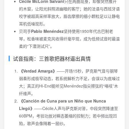
Cécile McLorin Salvant
只在两曲现身，却像突然推开
的木窗，让阳光斜照进幽暗的客厅；她的法语与西班牙语
咬字被超高采样率放大，唇齿摩擦的细小颗粒足以让静电
耳机低噪现形。
贝司手
Pablo Menéndez
坚持使用1950年代古巴制老
琴，松香味被麦克风收得纤毫毕现，成为低频试音时最温
柔的“下潜测试尺”。
试音指南：三首歌把器材逼出真情
《Verdad Amarga》
——开场15秒，萨克斯气音与钢琴
弱奏形成极窄动态，若系统解析力不足，会误以为底噪过
大；真正的Hi-End能听见Menéndez指尖擦弦的“咯吱”木
纤维声。
《Canción de Cuna para un Niño que Nunca
Llegó》
——Cécile人声与萨克斯对答，中段突然降速至
60BPM，考验功放对瞬态萎缩的控制力；若中频出现凹
陷，歌声会像隔着一层纱。