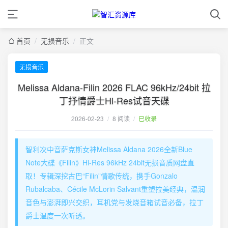
首页
/
无损音乐
/
正文
无损音乐
Melissa Aldana-Filin 2026 FLAC 96kHz/24bit 拉
丁抒情爵士Hi-Res试音天碟
2026-02-23
/
8 阅读
/
已收录
智利次中音萨克斯女神Melissa Aldana 2026全新Blue
Note大碟《Filin》Hi-Res 96kHz 24bit无损音质网盘直
取！专辑深挖古巴“Filin”情歌传统，携手Gonzalo
Rubalcaba、Cécile McLorin Salvant重塑拉美经典，温润
音色与澎湃即兴交织，耳机党与发烧音箱试音必备，拉丁
爵士温度一次听透。