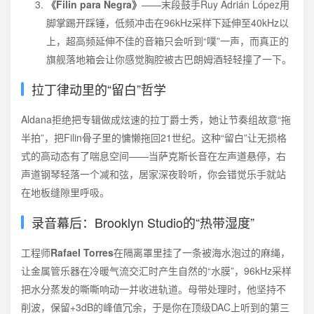
《Filin para Negra》
——末段鼓手Ruy Adrián López用
脚掌踢开踩锤，低频冲击在96kHz采样下延伸至40kHz以
上，超高频延伸不佳的音箱只会听到“噗”一声，而真正的
旗舰落地箱会让你感觉胸腔被古巴朗姆酒轻轻撞了一下。
拉丁律动里的“留白”哲学
Aldana拒绝把专辑做成炫速的拉丁爵士秀，她让节奏组故意“拖
半拍”，把Filin骨子里的慵懒拖回21世纪。这种“留白”让无损格
式的高动态有了喘息空间——当萨克斯长音在左声道悬停，右
声道钢琴轻落一个减和弦，居家深夜聆听，你会错觉乐手就站
在地板缝隙里呼吸。
录音幕后：Brooklyn Studio的“热带湿度”
工程师
Rafael Torres
在隔离罩里挂了一条被海水泡过的麻绳，
让金属管乐器在冷暖气流交汇时产生自然的“水膜”，96kHz采样
把水分蒸发的嘶嘶响动一并收进轨道。母带处理时，他坚持不
削波，保留+3dB的峰值冗余，于是你在顶级DAC上听到的第三