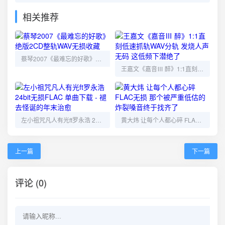
相关推荐
蔡琴2007《最难忘的好歌》绝版2CD整轨WAV无损收藏
王嘉文《嘉音Ⅲ 醉》1:1直刻低速抓轨WAV分轨 发烧人声无码 这低频下潜绝了
左小祖咒凡人有光ft罗永浩 24bit无损FLAC 单曲下载 - 褪去怪诞的年末治愈
黄大炜 让每个人都心碎 FLAC无损 那个被严重低估的炸裂嗓音终于找齐了
上一篇
下一篇
评论 (0)