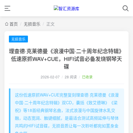
首页
/
无损音乐
/
正文
无损音乐
理查德·克莱德曼《浪漫中国·二十周年纪念特辑》
低速原抓WAV+CUE，HIFI试音必备发烧钢琴天
碟
2026-02-07
/
28 阅读
/
已收录
这份低速原抓WAV+CUE完整复刻理查德·克莱德曼《浪漫
中国·二十周年纪念特辑》双CD，囊括《致艾德琳》《梁
祝》等18首经典钢琴名曲，法式浪漫与中国旋律水乳交
融，动态宽阔、触键细腻，是最适合测试高频延伸与琴体
共鸣的HIFI试音碟，无损音质让每一次聆听都宛如置身金