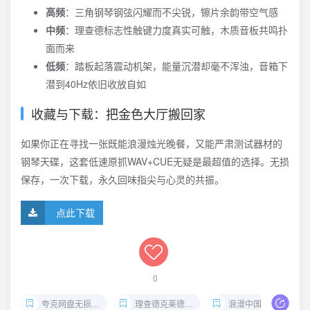
高频
：三角钢琴钢弦闪耀而不尖锐，镲片余韵带空气感
中频
：理查德标志性触键力度真实可触，木质音板共鸣扑
面而来
低频
：踏板起落震动机架，能量沉潜却毫不浑浊，音箱下
潜到40Hz依旧收放自如
收藏与下载：把金色大厅搬回家
如果你正在寻找一张既能浪漫烛光晚餐，又能严肃测试器材的
钢琴天碟，这套低速原抓WAV+CUE无疑是最超值的选择。无损
保存，一次下载，永久回味指尖与心灵的共振。
点此下载
0
夸克网盘无损音乐
理查德克莱德曼无损下载
浪漫中国二十周年WAV