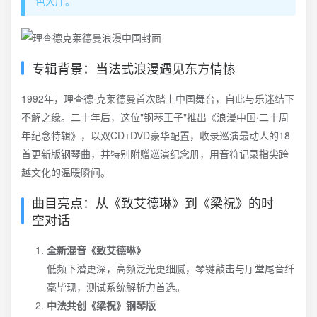
色大厅。
专辑背景：当法式浪漫遇见东方情愫
1992年，理查德·克莱德曼首次踏上中国舞台，自此与乐迷结下
不解之缘。二十年后，这位"钢琴王子"推出《浪漫中国·二十周
年纪念特辑》，以双CD+DVD豪华配置，收录巡演最动人的18
首更新版钢琴曲，并特别附赠巡演纪念册，用音符记录指尖跨
越文化的温暖瞬间。
曲目亮点：从《致艾德琳》到《梁祝》的时
空对话
全新混音《致艾德琳》
低频下潜更深，高频泛光更细腻，琴键敲击与厅堂尾音纤
毫毕现，测试系统解析力首选。
中法共创《梁祝》钢琴版