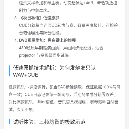
弦乐采样叠加钢琴主奏，动态起伏达14dB，考验功放控
制力与中频厚度。
《秋日私语》低速原抓
CUE分轨精准还原CD转盘节奏，背景黑度极佳，可检验
音箱信噪比与隔音性能。
DVD视觉附加：黑白键上的旅程
480i还原早期巡演画质，声画同步无延迟，适合
projector 与投影幕同步试映。
低速原抓技术解析：为何发烧友只认
WAV+CUE
低速抓轨1×速度运转，配合EAC精确读取，保证数据100%与母
盘一致；CUE日志记录每一帧间隙，后期刻录或分轨零误差。
对比高速抓轨，Jitter更低，音乐更具模拟味，钢琴残响自然衰
减，久听不累。
试听体验：三频均衡的极致示范