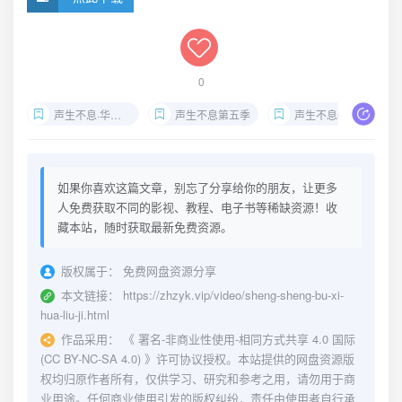
0
声生不息·华流季
声生不息第五季
声生不息5
华
如果你喜欢这篇文章，别忘了分享给你的朋友，让更多
人免费获取不同的影视、教程、电子书等稀缺资源！收
藏本站，随时获取最新免费资源。
版权属于：
免费网盘资源分享
本文链接：
https://zhzyk.vip/video/sheng-sheng-bu-xi-
hua-liu-ji.html
作品采用：
《
署名-非商业性使用-相同方式共享 4.0 国际
(CC BY-NC-SA 4.0)
》许可协议授权。本站提供的网盘资源版
权均归原作者所有，仅供学习、研究和参考之用，请勿用于商
业用途。任何商业使用引发的版权纠纷，责任由使用者自行承