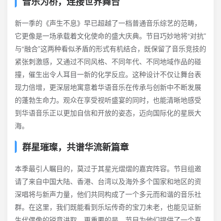
音乐为桥，连接世界舞台
新一季的《声生不息》早已超越了一档普通音乐综艺的范畴，
它更像是一场承载着文化使命的盛大庆典。节目巧妙地将“对抗”
与“融合”这两种看似矛盾的形式有机结合，既保留了音乐竞技的
紧张刺激感，又通过不同风格、不同年代、不同地域作品的碰
撞，催生出令人耳目一新的化学反应。这种设计不仅让舞台表
现力倍增，更深层地寓意着华语音乐在传承与创新中不断发展
的蓬勃生命力。观众在享受视听盛宴的同时，也能清晰地感受
到华语音乐正以更加自信和开放的姿态，迈向国际化的星辰大
海。
群星璀璨，共谱华流新篇章
本季最引人瞩目的，莫过于其星光熠熠的嘉宾阵容。节目组邀
请了来自中国大陆、香港、台湾以及海外多个国家和地区的资
深唱将与新声力量，他们共同构成了一个多元而和谐的音乐社
群。在这里，我们既能看到乐坛传奇的宝刀未老，也能见证新
生代偶像的锐意进取。更重要的是，节目为他们提供了一个真