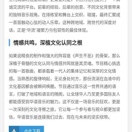
诚交流的平台。前辈的经验、后辈的创意、不同文化背景带来
的独特音乐视角，在排练室和舞台上交织、碰撞，最终汇聚成
一首首触动心弦的动人乐章。这种跨地域、跨世代的深度对
话，正是“华流”凝聚力与包容性的最佳体现。
情感共鸣，深植文化认同之根
如果说精良的制作和强大的阵容是《声生不息》的骨架，那么
深植于骨髓的文化认同与情感共鸣就是其灵魂。节目精心挑选
的每一首歌曲，都承载着一代人的集体记忆和深厚的文化情
感。当熟悉的旋律响起，无论身处何方，那份流淌在血液中的
文化基因都会被瞬间唤醒。节目通过音乐这一世界共通的语
言，打破了地域和语言的隔阂，让全球华人乃至更多国际友人
都能感受到华语音乐的魅力。这不仅是一场音乐的狂欢，更是
一次深刻的文化寻根之旅，它让每一个参与者与观众都更加坚
信，华语音乐是连接我们过去、现在与未来的坚实纽带。
点此下载