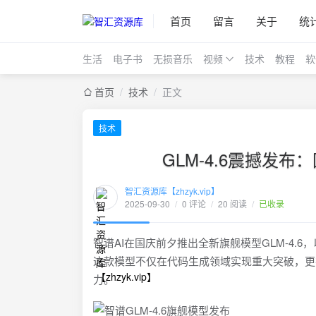
首页
留言
关于
统
生活
电子书
无损音乐
视频
技术
教程
软
首页
/
技术
/
正文
技术
GLM-4.6震撼发
智汇资源库【zhzyk.vip】
2025-09-30
/
0 评论
/
20 阅读
/
已收录
智谱AI在国庆前夕推出全新旗舰模型GLM-4.6，
这款模型不仅在代码生成领域实现重大突破，更
力。