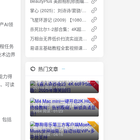
BeautyPlus 美颜相机修图编辑，解锁高级版
掌心 (2025)：刘诗诗/窦骁/郑业成主演，4K/60fps高清无广告
飞屋环游记 (2009) 【1080P】日语中英双字：一场梦想与冒险的奇妙旅程
产AI领
杀死比尔1-2部合集：4K超清复仇之旅，超清资源下载
万相台无界低价扫流实战流程夸克网盘免费下载
编程任务
易语言基础教程全套视频课夸克网盘免费下载
技术边界
热门文章
能力得
《喜人奇妙夜2》4K 60FPS臻彩版：2025年爆笑回归
风、可读
1
20119 阅读 - 11/19
2
M4 Mac mini一键开启2K HiDPI终极教程：告别模糊，解锁高清显示！
6984 阅读 - 01/23
，包括
3
酷狗音乐第三方客户端MoeKoe Music使用指南：自动领取VIP+多平台支持
6111 阅读 - 04/16