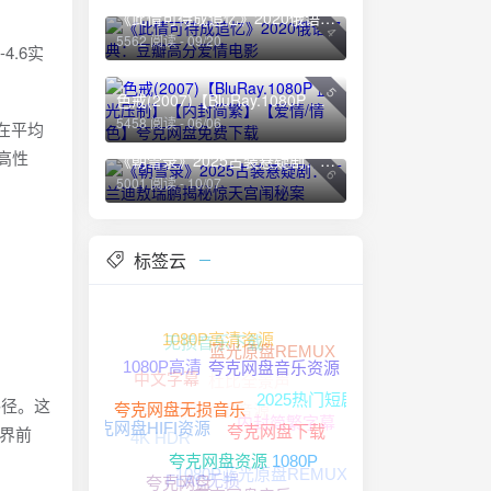
《此情可待成追忆》2020俄语经典：豆瓣高分爱情电影
4
5562 阅读 - 09/20
4.6实
5
色戒(2007)【BluRay.1080P 蓝光压制】【内封简繁】【爱情/情色】夸克网盘免费下载
5458 阅读 - 06/06
6在平均
高性
《朝雪录》2025古装悬疑剧：李兰迪敖瑞鹏揭秘惊天宫闱秘案
6
5001 阅读 - 10/07
标签云
无损音乐下载
蓝光原盘REMUX
1080P高清资源
杜比全景声
中文字幕
1080P高清
夸克网盘音乐资源
夸克网盘无损音源
2025热门短剧
路径。这
内封简繁字幕
4K HDR
世界前
夸克网盘无损音乐
夸克网盘HIFI资源
夸克网盘下载
1080P蓝光原盘REMUX
1080P
FLAC无损
夸克网盘资源
夸克网盘