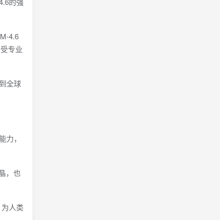
4.6的强
-4.6
享受专业
散到全球
新能力，
结晶，也
，为人类