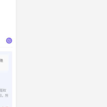
随
版权
担。所