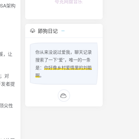
夸克网盘音乐
SA架构
舔狗日记
你从来没说过爱我，聊天记录
套餐，让
搜索了一下“爱”，唯一的一条
是：
你好像乡村爱情里的刘能
啊
。
伴；对
度开发者提
际顶尖性