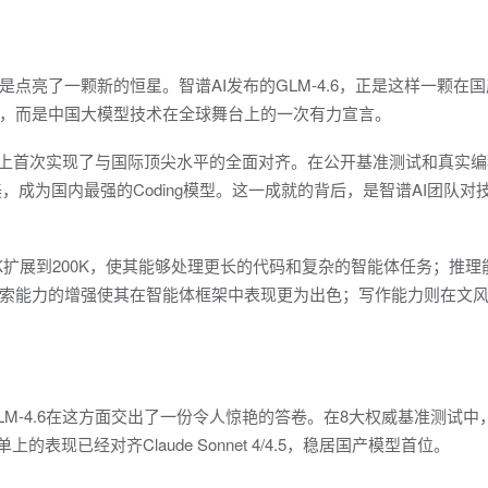
亮了一颗新的恒星。智谱AI发布的GLM-4.6，正是这样一颗在国
，而是中国大模型技术在全球舞台上的一次有力宣言。
能力上首次实现了与国际顶尖水平的全面对齐。在公开基准测试和真实
4相媲美，成为国内最强的Coding模型。这一成就的背后，是智谱AI团队对
K扩展到200K，使其能够处理更长的代码和复杂的智能体任务；推理
索能力的增强使其在智能体框架中表现更为出色；写作能力则在文
M-4.6在这方面交出了一份令人惊艳的答卷。在8大权威基准测试中
分榜单上的表现已经对齐Claude Sonnet 4/4.5，稳居国产模型首位。