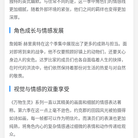
独特的英式幽默。与往常不同的是，这一季中角色们的情感线
更加细腻，随着外部环境的紧张，他们之间的羁绊也变得更加
深厚。
角色成长与情感发展
詹姆斯·赫里奥特在这个季集中展现出了更多的成熟与担当。面
对即将到来的战争，他不仅要照顾好镇上的动物们，还要关心
身边人的安危。达罗比家的成员们也各自面临着人生的抉择，
在时代的洪流中，他们依然保持着那份对生活的热爱与对自然
的敬畏。
视觉与情感的双重享受
《万物生灵》系列一直以其精美的画面和细腻的情感表达著
称。第六季在这一点上毫不逊色，约克郡的田园风光被拍摄得
如诗如画，每一帧都可以作为明信片。而演员们的表演也更加
纯熟，将角色内心的复杂情感通过细微的表情和动作传递给观
众。