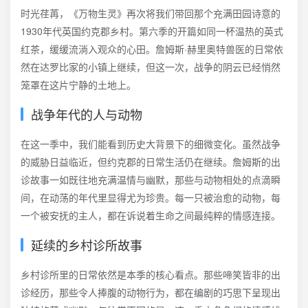
时光荏苒，《万物生灵》再次将我们带回那个充满田园诗意的
1930年代英国约克郡乡村。第六季的开篇如同一杯温热的英式
红茶，缓缓流淌入观众的心田。詹姆斯·赫里奥特兽医的日常依
然在达罗比家的小镇上继续，但这一次，战争的阴云已经悄然
笼罩在这片宁静的土地上。
战争年代的人与动物
在这一季中，我们能看到历史大背景下的细微变化。虽然战争
的威胁日益临近，但约克郡的日常生活仍在继续。詹姆斯的出
诊故事一如既往地充满温情与幽默，那些与动物相处的点滴瞬
间，在动荡的年代里显得尤为珍贵。每一只被治愈的动物，每
一个被安抚的主人，都在诉说着生命之间最纯粹的情感连接。
延续的乡村诊所故事
乡村诊所里的日常依然是本季的核心看点。那些啼笑皆非的出
诊经历，那些令人捧腹的动物行为，都在编剧的巧思下呈现出