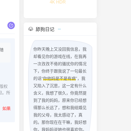
4K HDR
舔狗日记
你昨天晚上又没回我信息，我
随
却看见你的游戏在线，在我再
一次孜孜不倦的骚扰你的情况
下，你终于跟我说了一句最长
的话“
你他妈是不是有病
”，我
又陷入了沉思，这一定有什么
版权
担。所
含义，我想了很久，你竟然提
到了我的妈妈，原来你已经想
得那么长远了，想和我结婚见
。
如果
我的父母，我太感动了，真
的。那你现在在干嘛，我好想
你，我妈妈说她也很喜欢你。