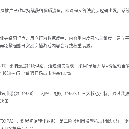
靠付费推广已难以持续获得优质流量。本课程从算法底层逻辑出发，系
业关键词埋点、用户行为数据反哺、内容垂直度强化三维度，建立
美妆教程账号突然穿插游戏内容会导致权重衰减。
VR）影响流量持续供给。通过测试发现：采用"矛盾开场+价值预告"
道的投流技巧"比普通开场点击率高187%。
转化指数（≥0.8）、内容匹配度（≥90%）三大核心指标。通过数
级决策。
3倍CPA），积累初始转化数据；第二阶段利用模型拓展相似人群，
12%提升至41%。