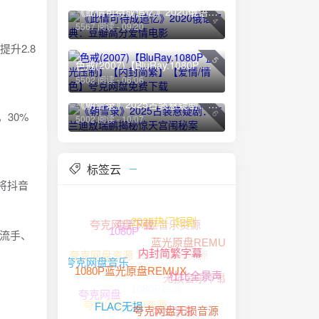
《此情可待成追忆》2020俄语经典：豆瓣高分爱情电影
4
5567 阅读 - 09/20
升2.8
5
色戒(2007)【BluRay.1080P 蓝光压制】【内封简繁】【爱情/情色】夸克网盘免费下载
5502 阅读 - 06/06
《朝雪录》2025古装悬疑剧：李兰迪敖瑞鹏揭秘惊天宫闱秘案
6
，30%
5002 阅读 - 10/07
标签云
将抖音
夸克网盘音乐资源
夸克网盘下载
2025热门短剧
投流手、
1080P
蓝光原盘REMUX
1080P高清资源
夸克网盘资源
夸克网盘无损音乐
内封简繁字幕
夸克网盘音乐
无损音乐下载
1080P高清
杜比全景声
1080P蓝光原盘REMUX
夸克网盘
夸克网盘HIFI资源
中文字幕
夸克网盘无损音源
FLAC无损