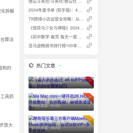
德云斗笑社/斗笑社/德云社 第三季 (2025) - 爆笑升级，德云最强喜剧人
2024年度书单 (知乎版)：42本精选好书，开启智慧阅读之旅
统化拆解
TK跨境小店运营全攻略：从0到1快速盈利
《怪异与少女与神隐》2024：全12集日语中字，探索小镇神秘之谜
《初中数学-崔亮 每天一道压轴题坚持200天》夸克网盘高速下载+免费资源
平台算法
亚马逊畅销书排行榜100本夸克网盘免费下载
热门文章
结构的
《喜人奇妙夜2》4K 60FPS臻彩版：2025年爆笑回归
1
20119 阅读 - 11/19
据工具抓
2
M4 Mac mini一键开启2K HiDPI终极教程：告别模糊，解锁高清显示！
6992 阅读 - 01/23
3
酷狗音乐第三方客户端MoeKoe Music使用指南：自动领取VIP+多平台支持
逐步放大
6116 阅读 - 04/16