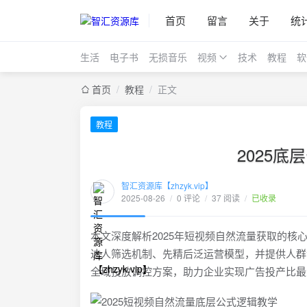
首页
留言
关于
统
生活
电子书
无损音乐
视频
技术
教程
软
首页
/
教程
/
正文
教程
2025
智汇资源库【zhzyk.vip】
2025-08-26
/
0 评论
/
37 阅读
/
已收录
本文深度解析2025年短视频自然流量获取的核
达人筛选机制、先精后泛运营模型，并提供人群
全域投放调控方案，助力企业实现广告投产比最