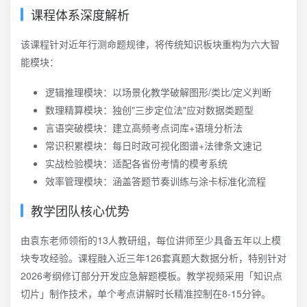
课程体系深度解析
该课程针对近年行测命题规律，将传统知识板块重构为六大智
能模块：
逻辑推理模块：以场景化教学破解图形/类比/定义判断
数理精算模块：独创"三步定位法"应对数据类题型
言语突破模块：建立高频考点词库+语境分析法
常识积累模块：每日时政可视化图谱+法律条文速记
实战检验模块：适配各省份考情的模考系统
效率管理模块：涵盖答题节奏训练与涂卡标准化流程
教学团队核心优势
由袁东老师领衔的13人教研组，每位讲师至少具备五年以上模
块专攻经验。课程融入近三年126套真题大数据分析，特别针对
2026考纲修订部分开发应急解题模板。教学视频采用「知识点
切片」制作技术，单个考点讲解时长精准控制在8-15分钟。