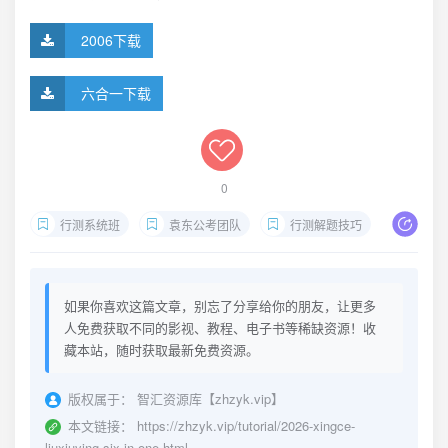
2006下载
六合一下载
0
行测系统班
袁东公考团队
行测解题技巧
202
如果你喜欢这篇文章，别忘了分享给你的朋友，让更多
人免费获取不同的影视、教程、电子书等稀缺资源！收
藏本站，随时获取最新免费资源。
版权属于：
智汇资源库【zhzyk.vip】
本文链接：
https://zhzyk.vip/tutorial/2026-xingce-
liuxiuying-six-in-one.html