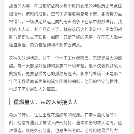
故事的大幕，在成都解放前夕那个风雨欲来的特殊历史节点缓
缓拉开。彼时的成都，空气中弥漫着紧张与不安，各方势力盘
根错节，一场决定命运走向的无声战争正在暗中激烈进行。我
们的主人公，共产党员李亨，就在这历史的洪流中，不幸因战
乱与组织失去了联系，如同一只断了线的风筝，在茫茫人海中
独自飘摇，肩负着信仰却不知何去何从。
这种失联的状态，对于一个地下工作者而言，无疑是最大的煎
熬。每一天都是对信仰和意志的严峻考验，他不仅要躲避敌人
的搜捕，更要忍受内心的孤独与迷茫。李亨的处境，正是那个
年代无数革命者面临的真实困境的缩影，他们的坚守与牺牲，
构成了历史最动人的篇章。
重燃星火：从故人到接头人
命运的转机，往往出现在最绝望的深渊。在李亨最失落的时
刻，他意外遇到了被敌人严刑拷打、遍体鳞伤的故人老周。这
次重逢，既是久别悲喜，也是生死考验。老周用他最后的力