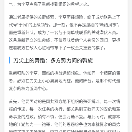
气，为李亨点燃了重新找到组织的希望之火。
通过老周提供的关键线索，李亨历经艰险，终于成功联系上了
代号“于同”的上级领导。那一刻，他不再是孤独的“断线风筝”，
而是重新归队，成为了一名与于同单线联系的关键潜伏人员。
这条重新建立的生命线，不仅意味着他个人身份的回归，更标
志着我方在敌人心脏地带布下了一枚至关重要的棋子。
刀尖上的舞蹈：多方势力间的斡旋
重新归队的李亨，面临的挑战远超想象。他如同一个精密的舞
者，必须在刀尖上小心翼翼地周旋。他的舞台，是那个时代最
复杂的权力漩涡中心。
首先，他要面对的是国共双方地下组织的殊死搏斗。每一次情
报的传递，每一次任务的执行，都关系到无数同志的安危和革
命事业的成败。稍有不慎，便会万劫不复。与此同时，成都本
地的江湖势力——袍哥，他们的恩怨纷争也为本就复杂的局势
增添了更多不确定性。李亨必须巧妙地利用或化解这些江湖力