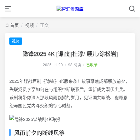
首页
/
视频
/
正文
视频
隐锋2025 4K [谍战][杜淳/ 颖儿/涂松岩]
2025-11-29
/
98 阅读
/
已收录
2025年谍战巨制《隐锋》4K版来袭！故事聚焦成都解放前夕，
失联党员李亨如何在与组织中断联系后，重新成为潜伏尖兵。
该剧将带你深入那段风雨飘摇的岁月，见证国共暗战、袍哥恩
怨与国民党内斗交织的惊心时刻。
风雨前夕的断线风筝