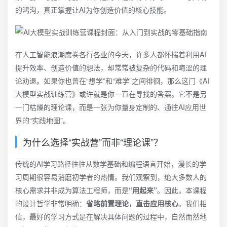
的鸿沟，真正掌握让AI为你创造价值的核心技能。
在人工智能浪潮席卷各行各业的今天，许多人都怀揣着利用AI
提升效率、创造价值的想法，却常常被复杂的代码和晦涩的理
论劝退。如果你也曾在“想学”和“难学”之间徘徊，那么这门《AI
大模型实战训练营》或许就是你一直在寻找的答案。它不是另
一门枯燥的理论课，而是一张为你量身定制的、通往AI应用世
界的“实践地图”。
为什么选择“实战营”而非“理论课”？
传统的AI学习路径往往从数学基础和编程语言开始，漫长的学
习周期很容易消磨初学者的热情。我们观察到，绝大多数人的
核心需求并非成为算法工程师，而是
“用起来”
。因此，本课程
的设计哲学非常明确：
省略前置理论，直击应用核心
。我们相
信，最好的学习方式是在解决具体问题的过程中，自然而然地