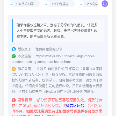
AI实战培训零基础
Dify平台搭建教程
Coze智能体开发
如果你喜欢这篇文章，别忘了分享给你的朋友，让更多
人免费获取不同的影视、教程、电子书等稀缺资源！收
藏本站，随时获取最新免费资源。
版权属于：
免费网盘资源分享
本文链接：
https://zhzyk.vip/tutorial/ai-large-model-
practical-training-camp-zero-based.html
作品采用：
《
署名-非商业性使用-相同方式共享 4.0 国际
(CC BY-NC-SA 4.0)
》许可协议授权。本站提供的网盘资源版
权均归原作者所有，仅供学习、研究和参考之用，请勿用于商
业用途。任何商业使用引发的版权纠纷，责任由使用者自行承
担。所有资源均来自互联网,请您在下载后24小时内删除。
温馨提示：
部分资源可能因客观原因失效，请及时转
存！若发现问题请评论区反馈，或
留言区反馈
，我们将及
时处理。
如果发现资源里有让加微信号买课程买会员之类