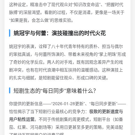
这种设定，精准击中了现代观众对“知识改变命运”、“把握时代
脉搏”的深层渴望。看剧的过程，不仅是消遣，更像是一场关于
“如果是我，会怎么做”的思维实验。
姚冠宇与何蕾：演技碰撞出的时代火花
姚冠宇的表演，诠释了八十年代青年特有的质朴、担当与偶尔
的笨拙真诚，与何蕾所饰演的、带着未来视角的“掌上明珠”形成
了奇妙的化学反应。两人的对手戏，既有因观念差异产生的戏
剧冲突，也有在时代浪潮中相互扶持的温暖感动。这种演技上
的扎实与细腻，是短剧能留住观众、形成口碑的关键。
短剧生态的“每日同步”意味着什么？
你提供的更新信息——“2026-01-28更新”、“每日同步更新”——
恰恰揭示了当下短剧行业最核心的竞争力：
极致的更新速度与
用户粘性运营
。不同于传统剧集的周更模式，短剧平台（如番
茄、红果、河马剧场等）采用日更甚至多更的策略，完美适配
了移动互联网用户的消费习惯。