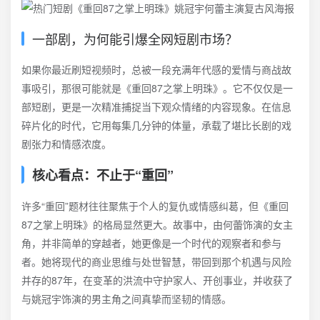
一部剧，为何能引爆全网短剧市场？
如果你最近刷短视频时，总被一段充满年代感的爱情与商战故
事吸引，那很可能就是《重回87之掌上明珠》。它不仅仅是一
部短剧，更是一次精准捕捉当下观众情绪的内容现象。在信息
碎片化的时代，它用每集几分钟的体量，承载了堪比长剧的戏
剧张力和情感浓度。
核心看点：不止于“重回”
许多“重回”题材往往聚焦于个人的复仇或情感纠葛，但《重回
87之掌上明珠》的格局显然更大。故事中，由何蕾饰演的女主
角，并非简单的穿越者，她更像是一个时代的观察者和参与
者。她将现代的商业思维与处世智慧，带回到那个机遇与风险
并存的87年，在变革的洪流中守护家人、开创事业，并收获了
与姚冠宇饰演的男主角之间真挚而坚韧的情感。