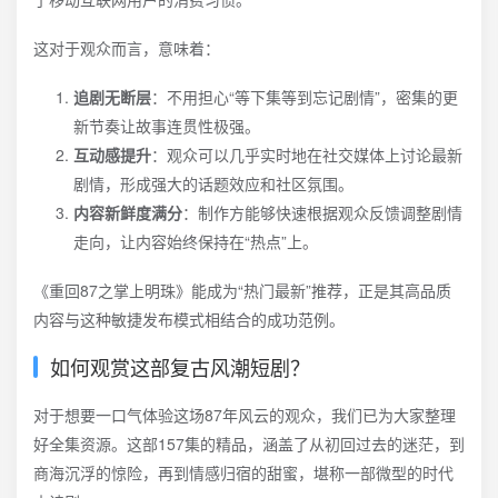
这对于观众而言，意味着：
追剧无断层
：不用担心“等下集等到忘记剧情”，密集的更
新节奏让故事连贯性极强。
互动感提升
：观众可以几乎实时地在社交媒体上讨论最新
剧情，形成强大的话题效应和社区氛围。
内容新鲜度满分
：制作方能够快速根据观众反馈调整剧情
走向，让内容始终保持在“热点”上。
《重回87之掌上明珠》能成为“热门最新”推荐，正是其高品质
内容与这种敏捷发布模式相结合的成功范例。
如何观赏这部复古风潮短剧？
对于想要一口气体验这场87年风云的观众，我们已为大家整理
好全集资源。这部157集的精品，涵盖了从初回过去的迷茫，到
商海沉浮的惊险，再到情感归宿的甜蜜，堪称一部微型的时代