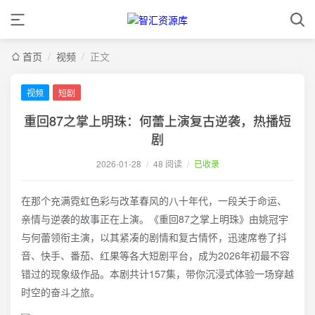
首页
/
视频
/
正文
视频
短剧
重回87之掌上明珠：何蕾上演复古逆袭，热播短
剧
2026-01-28
/
48 阅读
/
已收录
在那个充满霓虹色彩与改革春风的八十年代，一段关于命运、
亲情与逆袭的故事正在上演。《重回87之掌上明珠》由姚冠宇
与何蕾领衔主演，以其紧凑的剧情和复古情怀，迅速席卷了抖
音、快手、番茄、红果等各大短剧平台，成为2026年初最不容
错过的现象级作品。本剧共计157集，带你沉浸式体验一场穿越
时空的奋斗之旅。