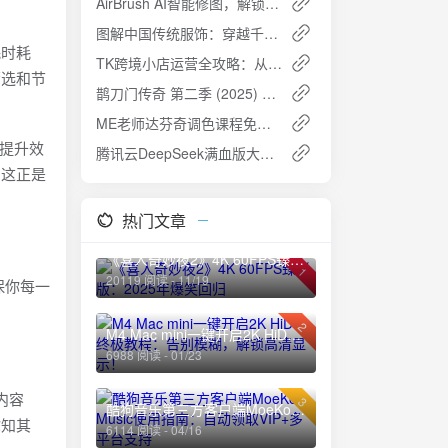
AirBrush AI智能修图，解锁高级版，打造完美自拍
图解中国传统服饰：穿越千年的华服之美 [PDF]
耗时耗
TK跨境小店运营全攻略：从0到1快速盈利
筛选和节
鹊刀门传奇 第二季 (2025) 4K HDR Vivid 60FPS：武侠江湖再掀风云
ME老师达芬奇调色课程免费下载
们提升效
腾讯云DeepSeek满血版大模型限时免费开放，2025年2月25日前速领AI红利
，这正是
热门文章
《喜人奇妙夜2》4K 60FPS臻彩版：2025年爆笑回归
1
20119 阅读 - 11/19
保你每一
2
M4 Mac mini一键开启2K HiDPI终极教程：告别模糊，解锁高清显示！
6988 阅读 - 01/23
内容
3
酷狗音乐第三方客户端MoeKoe Music使用指南：自动领取VIP+多平台支持
你知其
6114 阅读 - 04/16