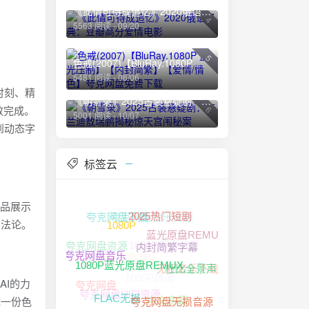
《此情可待成追忆》2020俄语经典：豆瓣高分爱情电影
4
5563 阅读 - 09/20
5
色戒(2007)【BluRay.1080P 蓝光压制】【内封简繁】【爱情/情色】夸克网盘免费下载
5481 阅读 - 06/06
时刻、精
《朝雪录》2025古装悬疑剧：李兰迪敖瑞鹏揭秘惊天宫闱秘案
效完成。
6
5001 阅读 - 10/07
到动态字
标签云
产品展示
夸克网盘音乐资源
夸克网盘下载
2025热门短剧
方法论。
蓝光原盘REMUX
1080P
1080P高清资源
夸克网盘资源
夸克网盘无损音乐
内封简繁字幕
无损音乐下载
夸克网盘音乐
1080P高清
杜比全景声
1080P蓝光原盘REMUX
AI的力
夸克网盘
夸克网盘HIFI资源
中文字幕
添一份色
夸克网盘无损音源
FLAC无损