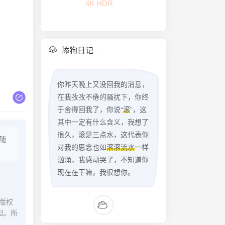
4K HDR
舔狗日记
你昨天晚上又没回我的消息，
在我孜孜不倦的骚扰下，你终
于舍得回我了，你说“
滚
”，这
其中一定有什么含义，我想了
很久，滚是三点水，这代表你
随
对我的思念也如
滚滚流水
一样
汹涌，我感动哭了，不知道你
现在在干嘛，我很想你。
版权
担。所