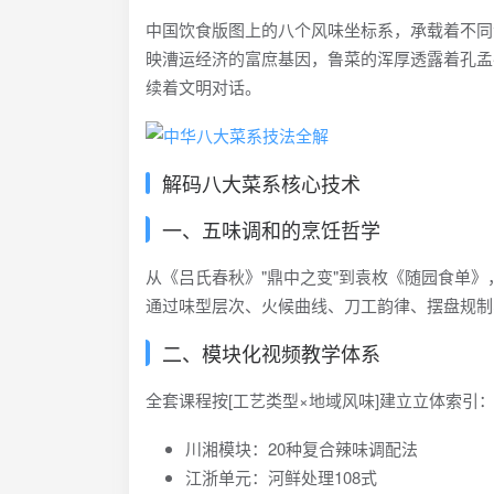
中国饮食版图上的八个风味坐标系，承载着不同
映漕运经济的富庶基因，鲁菜的浑厚透露着孔孟
续着文明对话。
解码八大菜系核心技术
一、五味调和的烹饪哲学
从《吕氏春秋》"鼎中之变"到袁枚《随园食单》
通过味型层次、火候曲线、刀工韵律、摆盘规制
二、模块化视频教学体系
全套课程按[工艺类型×地域风味]建立立体索引
川湘模块：20种复合辣味调配法
江浙单元：河鲜处理108式