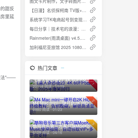
图文卡片制作，文字转图片，小红书自媒体常用AI工具推荐！流光卡片，让你的内容美到哭！
扬的甜反
【日漫】名侦探柯南 TV版+剧场版+特别篇 日语简中 1080P
厨房里延
系统学习TK电商起号到变现：从零到盈利的全流程指南
每日分享｜技术宅的浪漫：实用工具网站推荐（2025/02）
Rainmeter(雨滴桌面) v4.5.21 官方版：打造个性化PC桌面的神器
加利福尼亚旅馆 2025 1080p S01E01-E10夸克网盘高速下载
热门文章
法"——
《喜人奇妙夜2》4K 60FPS臻彩版：2025年爆笑回归
1
20118 阅读 - 11/19
2
M4 Mac mini一键开启2K HiDPI终极教程：告别模糊，解锁高清显示！
6980 阅读 - 01/23
3
酷狗音乐第三方客户端MoeKoe Music使用指南：自动领取VIP+多平台支持
6109 阅读 - 04/16