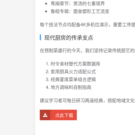
粤闽章节：煲汤的七重境界
鲁皖专辑：面食塑形工艺流变
每个技法节点均配备4K多机位演示，重要工序
现代厨房的传承支点
在预制菜盛行的今天，我们坚持记录传统厨艺的
时令食材替代方案数据库
家用厨具火力适配公式
经典宴席菜单组合逻辑
地方调味料自制指南
建议学习者可每日研习两道经典，搭配地域文化
点此下载