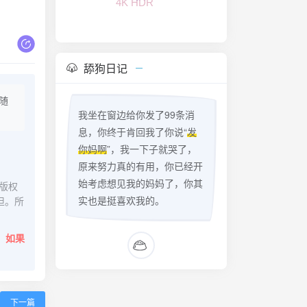
舔狗日记
随
我坐在窗边给你发了99条消
息，你终于肯回我了你说“
发
你妈啊
”，我一下子就哭了，
原来努力真的有用，你已经开
始考虑想见我的妈妈了，你其
版权
实也是挺喜欢我的。
担。所
。
如果
下一篇