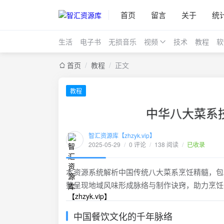
首页
留言
关于
统
生活
电子书
无损音乐
视频
技术
教程
软
首页
/
教程
/
正文
教程
中华八大菜系
智汇资源库【zhzyk.vip】
2025-05-29
/
0 评论
/
138 阅读
/
已收录
本资源系统解析中国传统八大菜系烹饪精髓，包
整呈现地域风味形成脉络与制作诀窍，助力烹饪
中国餐饮文化的千年脉络