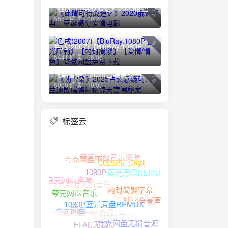
《此情可待成追忆》2020俄语经典：豆瓣高分爱情电影
4
5557 阅读 - 09/20
5
色戒(2007)【BluRay.1080P 蓝光压制】【内封简繁】【爱情/情色】夸克网盘免费下载
5441 阅读 - 06/06
《朝雪录》2025古装悬疑剧：李兰迪敖瑞鹏揭秘惊天宫闱秘案
6
5000 阅读 - 10/07
标签云
夸克网盘音乐资源
夸克网盘下载
2025热门短剧
1080P高清资源
蓝光原盘REMUX
1080P
夸克网盘资源
夸克网盘无损音乐
无损音乐下载
1080P高清
内封简繁字幕
夸克网盘音乐
杜比全景声
夸克网盘HIFI资源
夸克网盘
中文字幕
1080P蓝光原盘REMUX
夸克网盘无损音源
4K HDR
FLAC无损