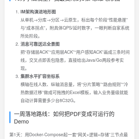
IM架构演进地形图
从单机→分库→分区→云原生，标出每个阶段“性能悬崖”
与“成本拐点”，附具体QPS/延时数字，一眼判断自家系统
所处阶段。
消息可靠送达全景图
把“存储层ACK”“应用层ACK”“用户感知ACK”画成三条时间
线，交叉点即丢包隐患，直接给出Java/Go两段参考实
现。
集群水平扩容坐标系
横轴在线人数、纵轴消息量，将“分片策略”“路由规则”“冷
热数据迁移”做成可拖拽的Excel模板，输入业务量级就能
自动计算需要多少台8C32G。
一周落地路线：如何把PDF变成可运行的
Demo
第1天：用Docker-Compose起一套“网关+逻辑+存储”三节点最