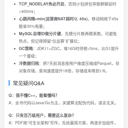
TCP_NODELAY务必开启
，否则小包拼包导致群聊延时
>400ms；
心跳间隔=min(运营商NAT超时/2, 45s)
，移动网络下45s
能省30%电量；
MySQL自增ID做分片键
，先模分片数再模表数，可避免
热点，但记得预留“位运算”扩展位；
GC策略
：JDK11+ZGC，堆16G时停顿<5ms，比G1提升
一个量级；
冷数据归档
：把7天前消息按用户维度压缩成Parquet，存
对象存储，查询速度提升18倍，存储成本降到1/8。
常见疑问Q&A
Q：我不懂C++，能看懂吗？
A：全书代码以Java/Go为主，关键算法配伪代码，语言无关。
Q：只有百万级用户，需要这么复杂？
A：PDF按“可生长架构”写作，先给最简方案，再逐步加组件，