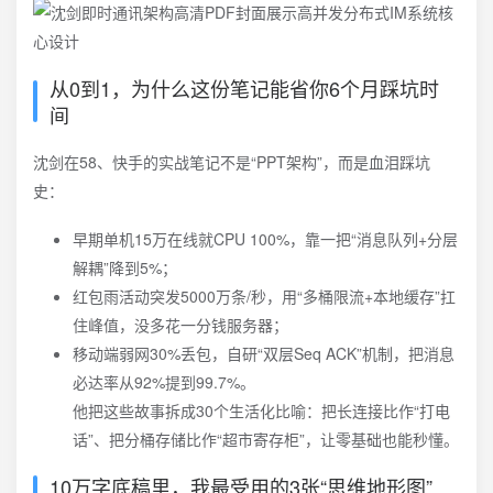
从0到1，为什么这份笔记能省你6个月踩坑时
间
沈剑在58、快手的实战笔记不是“PPT架构”，而是血泪踩坑
史：
早期单机15万在线就CPU 100%，靠一把“消息队列+分层
解耦”降到5%；
红包雨活动突发5000万条/秒，用“多桶限流+本地缓存”扛
住峰值，没多花一分钱服务器；
移动端弱网30%丢包，自研“双层Seq ACK”机制，把消息
必达率从92%提到99.7%。
他把这些故事拆成30个生活化比喻：把长连接比作“打电
话”、把分桶存储比作“超市寄存柜”，让零基础也能秒懂。
10万字底稿里，我最受用的3张“思维地形图”