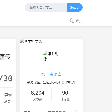
Search
登录
盛唐传
智汇资源库
/30
资源宝库（zhzyk.vip）给你赋能
8,204
90
紫、李现
文章数
评论量
以下从剧