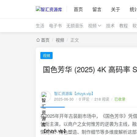
首页
留言
关于
统
生活
电子书
无损音乐
视频
技术
教程
软
首页
/
视频
/
正文
视频
国色芳华 (2025) 4K 高
智汇资源库【zhzyk.vip】
2025-06-30
/
0 评论
/
218 阅读
/
已收录
在2025年开年古装剧市场中，《国色芳华》
领衔主演，以商户之女何惟芳的逆袭为主线，融
情亮点、角色塑造、制作细节等多维度解析这部