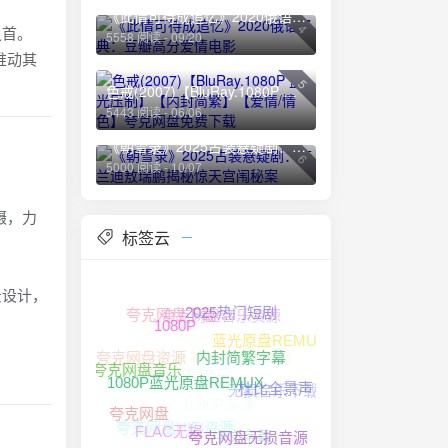
《此情可待成追忆》2020俄语经典：豆瓣高分爱情电影
4
之首。
5558 阅读 - 09/20
推动其
5
色戒(2007)【BluRay.1080P 蓝光压制】【内封简繁】【爱情/情色】夸克网盘免费下载
5443 阅读 - 06/06
《朝雪录》2025古装悬疑剧：李兰迪敖瑞鹏揭秘惊天宫闱秘案
6
5000 阅读 - 10/07
摄，力
标签云
景设计，
夸克网盘音乐资源
夸克网盘下载
2025热门短剧
1080P
蓝光原盘REMUX
1080P高清资源
夸克网盘资源
夸克网盘无损音乐
。
内封简繁字幕
夸克网盘音乐
无损音乐下载
1080P高清
杜比全景声
1080P蓝光原盘REMUX
夸克网盘
夸克网盘HIFI资源
中文字幕
夸克网盘无损音源
FLAC无损