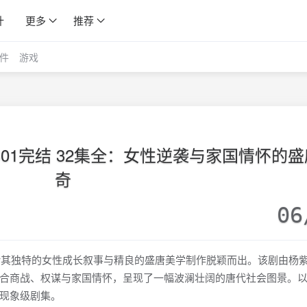
计
更多
推荐
件
游戏
码率 S01完结 32集全：女性逆袭与家国情怀的
奇
06
凭借其独特的女性成长叙事与精良的盛唐美学制作脱颖而出。该剧由杨
合商战、权谋与家国情怀，呈现了一幅波澜壮阔的唐代社会图景。
现象级剧集。