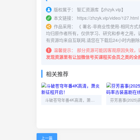
版权属于：
智汇资源库【zhzyk.vip】
本文链接：
https://zhzyk.vip/video/127.html
作品采用：
《
署名-非商业性使用-相同方式共享 4.
均归原作者所有，仅供学习、研究和参考之用，
有资源均来自互联网,请您在下载后24小时内删除
温馨提示：
部分资源可能因客观原因失效，
发现资源里有让加微信号买课程买会员之类的全
相关推荐
斗破苍穹年番4K高清，萧炎新征程开启！
上一篇