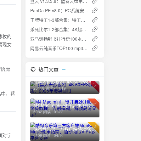
蓝云 v1.3.3.8：蓝奏云盘第三方客户端，支持手机上传与二维码生成
PanDa PE v8.0：PC系统安装的便捷之选
王牌特工1-3部合集：特工艾格西的冒险之旅
杀死比尔1-2部合集：4K超清复仇之旅，超清资源下载
嫁妆的
亚马逊畅销书排行榜100本夸克网盘免费下载
展现女
网易云纯音乐TOP100 mp3免费下载
“悟庸
热门文章
《喜人奇妙夜2》4K 60FPS臻彩版：2025年爆笑回归
1
20118 阅读 - 11/19
集中，蒋
2
M4 Mac mini一键开启2K HiDPI终极教程：告别模糊，解锁高清显示！
6982 阅读 - 01/23
3
酷狗音乐第三方客户端MoeKoe Music使用指南：自动领取VIP+多平台支持
面对宁
6109 阅读 - 04/16