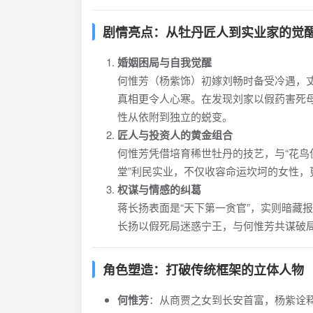
剧情亮点：从牡丹匠人到实业家的觉
婚姻困局与自我觉醒
何惟芳（杨紫饰）初嫁刘畅时备受冷遇，
真相更令人心寒。在发现刘家以假药害死
性从依附到独立的蜕变。
匠人与投资人的黄金组合
何惟芳凭借培育稀世牡丹的技艺，与“花鸟
堂”利民实业，不仅收容命运坎坷的女性
权谋与情感的纠葛
蒋长扬表面是“天下第一贪官”，实则暗藏
长扬以假死局迷惑宁王，与何惟芳共谋破
角色塑造：打破传统框架的立体人物
何惟芳
：从商贾之女到长安首富，杨紫诠