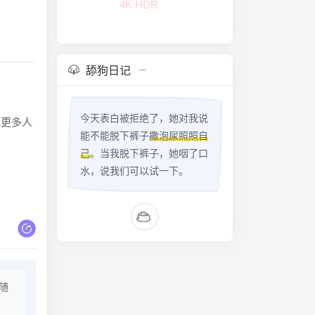
4K HDR
舔狗日记
今天表白被拒绝了，她对我说
让更多人
能不能脱下裤子
撒泡尿照照自
己
。当我脱下裤子，她咽了口
水，说我们可以试一下。
随