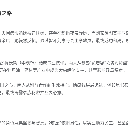
醒之路
丈夫因怨恨婚姻被迫联姻，甚至在新婚夜羞辱她，而刘家贪图其丰厚
母亲后，她毅然反抗，通过智斗刘家与县主李幼贞，最终成功和离，
使”蒋长扬（李现饰）结成事业伙伴。两人从创办“花想容”花坊到转型
，更在牡丹油、药材等产业中成为大唐经济支柱，甚至影响政局稳定。
报国之心。两人从利益合作到生死相托，情感线层层递进。例如第15
局，最终揭露家族秘密并互表心意。
释的角色兼具坚韧与智慧。她拒绝依附男性，以实业助力民生，甚至