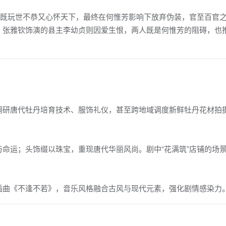
，既玩世不恭又心怀天下，最终在何惟芳影响下放弃伪装，官至百官
，张雅钦饰演的县主李幼贞则因爱生恨，两人既是何惟芳的阻碍，也
调研唐代牡丹培育技术、服饰礼仪，甚至跨地域调度新鲜牡丹花材拍
命运；头饰缀以珠宝，重现唐代华丽风尚。剧中“花满筑”店铺的场
插曲《不逢不若》，音乐风格融合古风与现代元素，强化剧情感染力