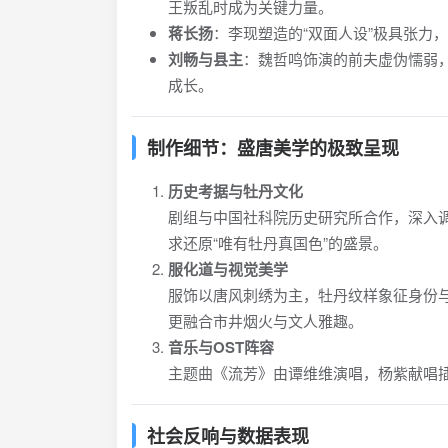
王叛乱时成为关键力量。
蒋长扬
：李现塑造的“双面人设”极具张力
刘畅与县主
：魏哲鸣饰演的前夫虚伪懦弱
成长。
制作细节：盛唐美学的极致呈现
历史考据与牡丹文化
剧组与中国社科院历史研究所合作，深入
求还原“唯有牡丹真国色”的盛景。
服化道与视觉美学
服饰以唐风刺绣为主，牡丹纹样象征身份与
更融合市井烟火与文人雅趣。
音乐与OST阵容
主题曲《流芳》由谭维维演唱，杨紫献唱
社会反响与数据表现