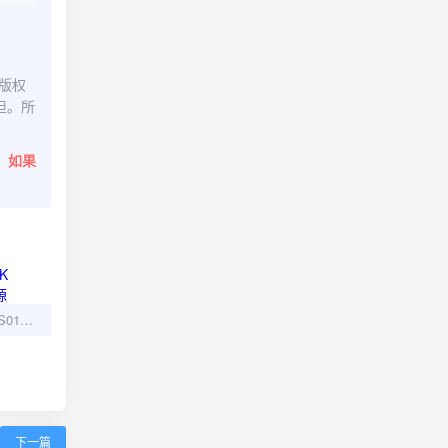
版权
担。所
。
如果
夺命提示（2025）4K S01E01 - E02 网盘资源
下一篇