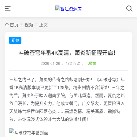
首页
/
视频
/
正文
视频
斗破苍穹年番4K高清，萧炎新征程开启！
2026-01-26
/
432 阅读
/
已收录
三年之约已了，萧炎的传奇之路却刚刚开始！《斗破苍穹》年
番4K高清版本现已更新至128集，精彩剧情不容错过！三年之
约后，萧炎终于踏入迦南学院，与薰儿重逢。然而，复仇之路
依旧漫长，为提升实力，他成立磐门，广交挚友，更冒险深入
天焚炼气塔吞噬陨落心炎……高燃剧情、精美画质、震撼特
效，带你沉浸式体验斗气大陆的波澜壮阔！