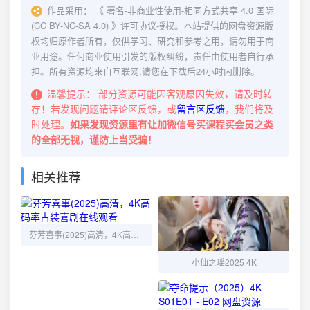
作品采用：
《
署名-非商业性使用-相同方式共享 4.0 国际
(CC BY-NC-SA 4.0)
》许可协议授权。本站提供的网盘资源版
权均归原作者所有，仅供学习、研究和参考之用，请勿用于商
业用途。任何商业使用引发的版权纠纷，责任由使用者自行承
担。所有资源均来自互联网,请您在下载后24小时内删除。
温馨提示：
部分资源可能因客观原因失效，请及时转
存！若发现问题请评论区反馈，或
留言区反馈
，我们将及
时处理。
如果发现资源里有让加微信号买课程买会员之类
的全部无视，谨防上当受骗！
相关推荐
芬芳喜事(2025)高清，4K高码率古装喜剧在线观看
小仙之瑶2025 4K