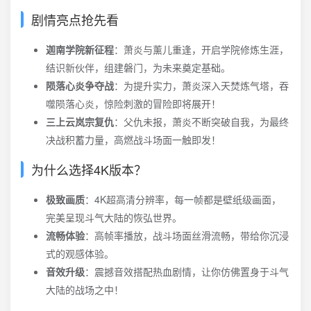
剧情亮点抢先看
迦南学院新征程
：萧炎与薰儿重逢，开启学院修炼生涯，
结识新伙伴，组建磐门，为未来奠定基础。
陨落心炎争夺战
：为提升实力，萧炎深入天焚炼气塔，吞
噬陨落心炎，惊险刺激的冒险即将展开！
三上云岚宗复仇
：父仇未报，萧炎不断突破自我，为最终
决战积蓄力量，高燃战斗场面一触即发！
为什么选择4K版本？
极致画质
：4K超高清分辨率，每一帧都是壁纸级画面，
完美呈现斗气大陆的恢弘世界。
流畅体验
：高帧率播放，战斗场面丝滑流畅，带给你沉浸
式的观感体验。
音效升级
：震撼音效搭配热血剧情，让你仿佛置身于斗气
大陆的战场之中！