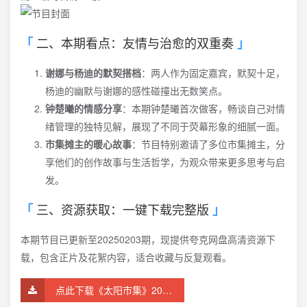
二、本期看点：友情与治愈的双重奏
谢娜与杨迪的默契搭档
：两人作为固定嘉宾，默契十足，
杨迪的幽默与谢娜的感性碰撞出无数笑点。
钟楚曦的情感分享
：本期钟楚曦首次做客，畅谈自己对情
绪管理的独特见解，展现了不同于荧幕形象的细腻一面。
市集摊主的暖心故事
：节目特别邀请了多位市集摊主，分
享他们的创作故事与生活哲学，为观众带来更多思考与启
发。
三、资源获取：一键下载完整版
本期节目已更新至20250203期，现提供夸克网盘高清资源下
载，包含正片及花絮内容，适合收藏与反复观看。
点此下载《太阳市集》20250203期完整版