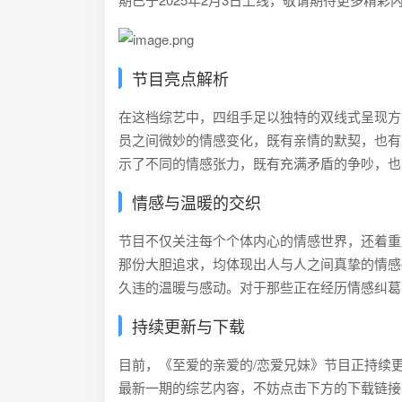
节目亮点解析
在这档综艺中，四组手足以独特的双线式呈现方
员之间微妙的情感变化，既有亲情的默契，也有
示了不同的情感张力，既有充满矛盾的争吵，也
情感与温暖的交织
节目不仅关注每个个体内心的情感世界，还着重
那份大胆追求，均体现出人与人之间真挚的情感
久违的温暖与感动。对于那些正在经历情感纠葛
持续更新与下载
目前，《至爱的亲爱的/恋爱兄妹》节目正持续
最新一期的综艺内容，不妨点击下方的下载链接