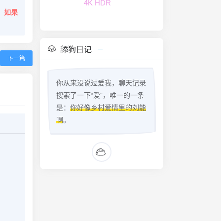
4K HDR
。
如果
舔狗日记
下一篇
你从来没说过爱我，聊天记录
搜索了一下“爱”，唯一的一条
是：
你好像乡村爱情里的刘能
啊
。