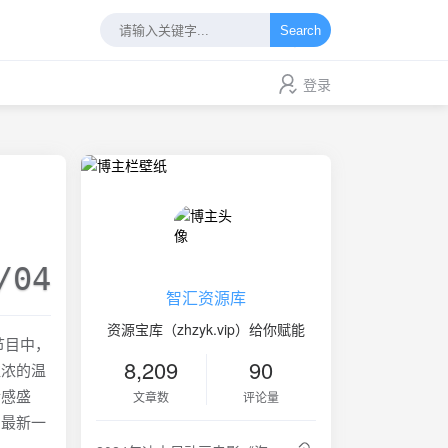
Search
登录
/04
智汇资源库
资源宝库（zhzyk.vip）给你赋能
节目中，
8,209
90
浓浓的温
情感盛
文章数
评论量
，最新一