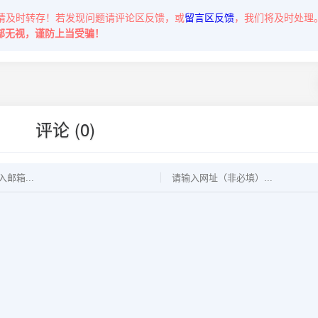
请及时转存！若发现问题请评论区反馈，或
留言区反馈
，我们将及时处理
部无视，谨防上当受骗！
评论 (0)