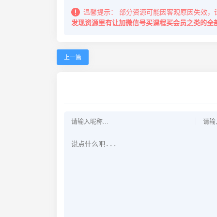
温馨提示：
部分资源可能因客观原因失效，
发现资源里有让加微信号买课程买会员之类的全
上一篇