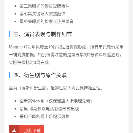
第三集曝光的警员受贿事件
第七集关键证人突然翻供
最终集曝光的检察长涉黑录音
三、演员表现与制作细节
Maggie Q为角色增重10斤以贴近警探形象，所有审讯戏份采用
一镜到底
拍摄。特别值得注意的是第五集的7分钟车库追逐戏，
实际拍摄耗时3周完成。
四、衍生剧与原作关联
虽为《博斯》衍生剧，但通过以下方式保持独立性：
全新案件体系（仅保留唐人街地理元素）
哈里·博斯仅以电话彩蛋形式出现
采用不同的爵士乐配乐风格
点此下载