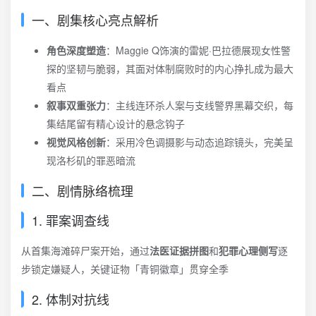
一、剧集核心亮点解析
角色深度塑造
：Maggie Q饰演的雷妮·巴拉德展现女性警
探的坚韧与脆弱，其面对体制腐败时的内心挣扎成为最大
看点
叙事双重张力
：主线连环杀人案与支线警界黑幕交织，每
集结尾留有精心设计的悬念钩子
视觉风格创新
：采用冷色调摄影与动态追踪镜头，完美呈
现洛杉矶的罪恶暗流
二、剧情脉络梳理
1. 罪案调查线
从首集海滩碎尸案开始，通过
法医证据拼图
和
犯罪心理侧写
逐
步锁定嫌疑人，关键证物「青铜徽章」贯穿全季
2. 体制对抗线