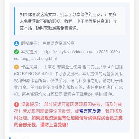
如果你喜欢这篇文章，别忘了分享给你的朋友，让更多
人免费获取不同的影视、教程、电子书等稀缺资源！收
藏本站，随时获取最新免费资源。
版权属于：
免费网盘资源分享
本文链接：
https://zhzyk.vip/video/la-sa-lu-2025-1080p-
nei-feng-jian-zhong.html
作品采用：
《
署名-非商业性使用-相同方式共享 4.0 国际
(CC BY-NC-SA 4.0)
》许可协议授权。本站提供的网盘资源版
权均归原作者所有，仅供学习、研究和参考之用，请勿用于商
业用途。任何商业使用引发的版权纠纷，责任由使用者自行承
担。所有资源均来自互联网,请您在下载后24小时内删除。
温馨提示：
部分资源可能因客观原因失效，请及时转
存！若发现问题请评论区反馈，或
留言区反馈
，我们将及
时处理。
如果发现资源里有让加微信号买课程买会员之类
的全部无视，谨防上当受骗！