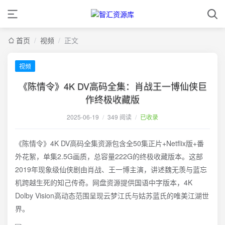
首页
/
视频
/
正文
视频
《陈情令》4K DV高码全集：肖战王一博仙侠巨
作终极收藏版
2025-06-19
/
349 阅读
/
已收录
《陈情令》4K DV高码全集资源包含全50集正片+Netflix版+番
外花絮，单集2.5G画质，总容量222G的终极收藏版本。这部
2019年现象级仙侠剧由肖战、王一博主演，讲述魏无羡与蓝忘
机跨越生死的知己传奇。网盘资源提供国语中字版本，4K
Dolby Vision高动态范围呈现云梦江氏与姑苏蓝氏的唯美江湖世
界。