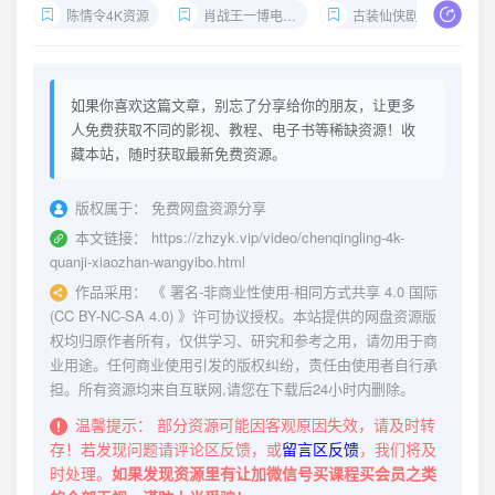
陈情令4K资源
肖战王一博电视剧
古装仙侠剧下载
如果你喜欢这篇文章，别忘了分享给你的朋友，让更多
人免费获取不同的影视、教程、电子书等稀缺资源！收
藏本站，随时获取最新免费资源。
版权属于：
免费网盘资源分享
本文链接：
https://zhzyk.vip/video/chenqingling-4k-
quanji-xiaozhan-wangyibo.html
作品采用：
《
署名-非商业性使用-相同方式共享 4.0 国际
(CC BY-NC-SA 4.0)
》许可协议授权。本站提供的网盘资源版
权均归原作者所有，仅供学习、研究和参考之用，请勿用于商
业用途。任何商业使用引发的版权纠纷，责任由使用者自行承
担。所有资源均来自互联网,请您在下载后24小时内删除。
温馨提示：
部分资源可能因客观原因失效，请及时转
存！若发现问题请评论区反馈，或
留言区反馈
，我们将及
时处理。
如果发现资源里有让加微信号买课程买会员之类