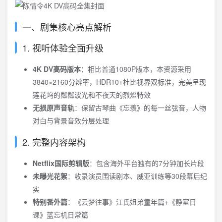
一、剧集核心亮点解析
1. 视听体验全面升级
4K DV高码版本
：相比普通1080P版本，本资源采用
3840×2160分辨率，HDR10+杜比视界双标准，完美呈现
莲花坞的粼粼波光和不夜天的烈焰特效
无损原声音轨
：保留古琴曲《忘羡》的每一丝弦音，人物
对白与背景音效分层处理
2. 完整内容架构
Netflix国际剪辑版
：包含海外平台独有的7分钟加长片段
未曝光花絮
：收录演员围读剧本、威亚训练等30段幕后纪
实
特别番外篇
：《云梦往事》江氏姐弟童年篇+《静室日
课》蓝忘机日常篇