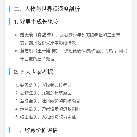
二、人物与世界观深度剖析
1. 双男主成长轨迹
魏无羡（肖战 饰）
：从云梦少年到夷陵老祖的三重转
变，剖丹戏份采用电影级特效
蓝忘机（王一博 饰）
：通过微表情演绎"面冷心热"，问灵
十三载的细节处理
2. 五大世家考据
姑苏蓝氏：家纹卷云纹考证
云梦江氏：九瓣莲建筑原型
兰陵金氏：牡丹纹饰的阶级隐喻
清河聂氏：刀灵设定的道教渊源
岐山温氏：太阳纹与权力象征
三、收藏价值评估