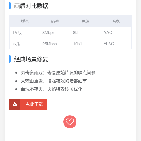
画质对比数据
版本
码率
色深
音频
TV版
8Mbps
8bit
AAC
本版
25Mbps
10bit
FLAC
经典场景修复
穷奇道雨戏：修复原始片源的噪点问题
大梵山重逢：增强夜戏的暗部细节
血洗不夜天：火焰特效逐帧优化
点此下载
0