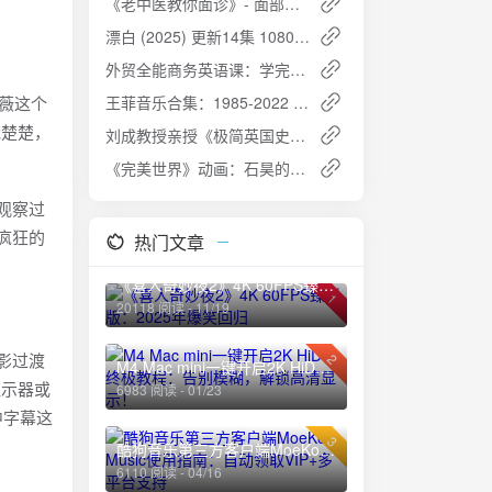
《老中医教你面诊》- 面部与五脏六腑的关系，一眼看出病情
漂白 (2025) 更新14集 1080p/4K 完结 【郭京飞/赵今麦/悬疑】
外贸全能商务英语课：学完轻松谈生意，轻松拿订单
曦薇这个
王菲音乐合集：1985-2022 经典专辑全收录
冠楚楚，
刘成教授亲授《极简英国史》完结课程：解锁千年英伦文明密码
《完美世界》动画：石昊的传奇人生
观察过
疯狂的
热门文章
《喜人奇妙夜2》4K 60FPS臻彩版：2025年爆笑回归
1
20118 阅读 - 11/19
影过渡
2
M4 Mac mini一键开启2K HiDPI终极教程：告别模糊，解锁高清显示！
显示器或
6983 阅读 - 01/23
中字幕这
3
酷狗音乐第三方客户端MoeKoe Music使用指南：自动领取VIP+多平台支持
6110 阅读 - 04/16