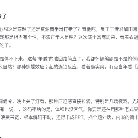
份了
秒，心想这是穿越了还是资源商手滑打错了？管他呢，反正王传君加田
戏那是相当有个性，不演正常人是吧？这次演个富商周荣，看着衣
吃了。
是停不下来。这帮“笨贼”的脑回路简直了，我都怀疑编剧是不是偷偷
这么自然？那种蝴蝶效应引起的连锁反应，看着确实爽，有点当年看《
的色调偏冷，晚上关了灯看，那种压迫感直接拉满，特别是几场夜戏，光
有一说一，这码率给的足，体积也没客气。你要是还在用那种老式
，浪费带宽，根本解码不动，还得卡成PPT。插个题外话，内嵌的简