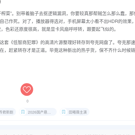
食
子榨菜”。别带着脑子去抠逻辑漏洞，你要较真那帮贼怎么那么蠢，那
自己作死。对了，播放器得选对，手机屏幕太小看不出HDR的效果
er放，色彩还原度很高，就是显卡风扇呼呼转，跟要起飞似的。
这套《低智商犯罪》的高清片源整理好转存到夸克网盘了。夸克那
在，赶紧转存才是正道。毕竟这种新出的热乎货，保不齐什么时候
0
传君新剧
2026国产悬疑剧
田曦薇主演