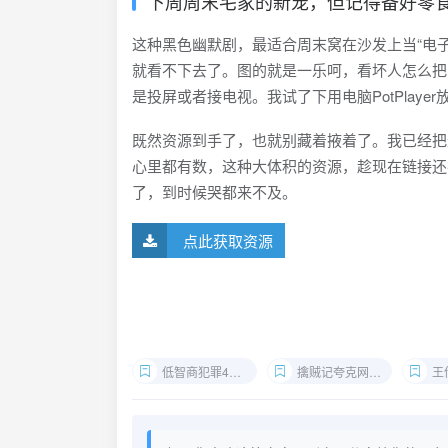
下周周末宅家的新宠，但记得备好零
这种黑色幽默剧，最适合周末窝在沙发上当“电
就看不下去了。图的就是一乐呵，看坏人怎么把
是投屏或者接电视。我试了下用电脑PotPlay
既然资源到手了，也就别藏着掖着了。我已经把
心里都有数，这种大体积的资源，趁现在链接还
了，到时候哭都来不及。
点此获取资源
低智商犯罪4K资源
擒贼记夸克网盘下载
王