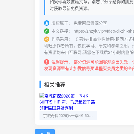
如果你喜欢这篇文章，别忘了分享给你的朋友
时获取最新免费资源。
版权属于：
免费网盘资源分享
本文链接：
https://zhzyk.vip/video/di-zhi-s
作品采用：
《
署名-非商业性使用-相同方式共享 4.
均归原作者所有，仅供学习、研究和参考之用，
有资源均来自互联网,请您在下载后24小时内删除
温馨提示：
部分资源可能因客观原因失效，
发现资源里有让加微信号买课程买会员之类的全
相关推荐
京城奇探2026第一季4K 60FPS HIFI声：马思超翟子路领衔民国悬疑喜剧
上一篇