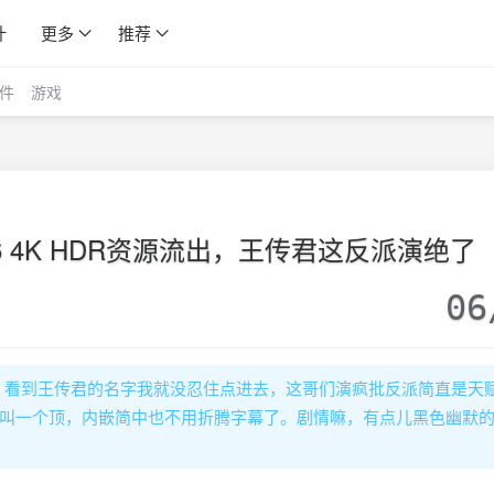
计
更多
推荐
件
游戏
6 4K HDR资源流出，王传君这反派演绝了
06
？看到王传君的名字我就没忍住点进去，这哥们演疯批反派简直是天
节那叫一个顶，内嵌简中也不用折腾字幕了。剧情嘛，有点儿黑色幽默