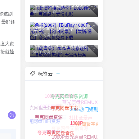
《此情可待成追忆》2020俄语经典：豆瓣高分爱情电影
4
5559 阅读 - 09/20
你这剧
，最好还
5
色戒(2007)【BluRay.1080P 蓝光压制】【内封简繁】【爱情/情色】夸克网盘免费下载
5450 阅读 - 06/06
速度大家
《朝雪录》2025古装悬疑剧：李兰迪敖瑞鹏揭秘惊天宫闱秘案
6
链接就挂
5001 阅读 - 10/07
标签云
1080P高清资源
夸克网盘音乐资源
蓝光原盘REMUX
无损音乐下载
1080P高清
夸克网盘无损音乐
2025热门短剧
中文字幕
夸克网盘下载
杜比全景声
夸克网盘HIFI资源
夸克网盘资源
内封简繁字幕
夸克网盘无损音源
1080P
4K HDR
夸克网盘
夸克网盘音乐
1080P蓝光原盘REMUX