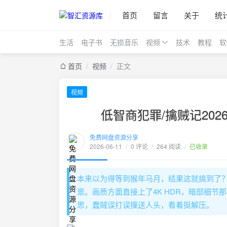
首页
留言
关于
统
生活
电子书
无损音乐
视频
技术
教程
软
首页
/
视频
/
正文
视频
低智商犯罪/擒贼记202
免费网盘资源分享
2026-06-11
/
0 评论
/
264 阅读
/
已收录
本来以为得等到猴年马月，结果这就搞到了
禀。画质方面直接上了4K HDR，暗部细
思，蠢贼误打误撞送人头，看着挺解压。