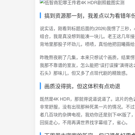
搞到资源那一刻，我差点以为看错年
说实话，刚看到标题后面的(2026)我愣了三
组合，我是真没想到能凑一块儿。老王这几年接
背地里那股子坏劲儿，啧啧，真怕他把田曦薇给
昨晚熬夜刷了几集，本来只想试个画质，结果愣
我那不靠谱的室友，怎么能把“误打误撞”演得
石头》那味儿，但又多了点现代剧的精致感。
画质没得挑，但这体积有点劝退
既然是4K HDR，那就得说道说道了。这片
非常舒服，没有出现那种死黑一片的情况。不过
者几百块的杂牌电视，我劝你还是别下4K版了
回挺走心，不用再满世界找字幕组了，省心。