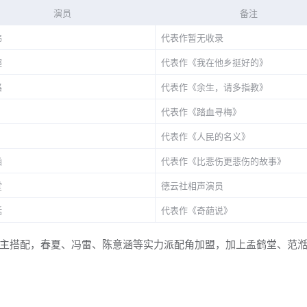
演员
备注
伟
代表作暂无收录
超
代表作《我在他乡挺好的》
路
代表作《余生，请多指教》
代表作《踏血寻梅》
代表作《人民的名义》
涵
代表作《比悲伤更悲伤的故事》
堂
德云社相声演员
湉
代表作《奇葩说》
主搭配，春夏、冯雷、陈意涵等实力派配角加盟，加上孟鹤堂、范