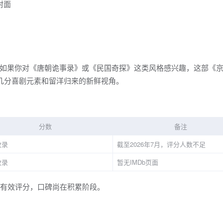
如果你对《唐朝诡事录》或《民国奇探》这类风格感兴趣，这部《
几分喜剧元素和留洋归来的新鲜视角。
分数
备注
收录
截至2026年7月，评分人数不足
收录
暂无IMDb页面
形成有效评分，口碑尚在积累阶段。