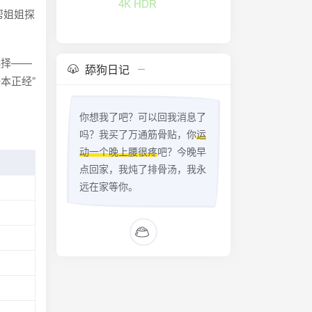
帮姐姐探
。
选择——
舔狗日记
本正经”
你想我了吧？可以回我消息了
吗？我买了万通筋骨贴，你
运
动一个晚上腰很疼
吧？今晚早
点回家，我炖了排骨汤，我永
远在家等你。