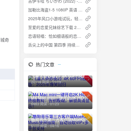
吉伊卡哇 ちいかわ (2022) - 可爱小动物的日常物语
加勒比海盗1-5 1080P 英语 中英双字
2025年风口小游戏试玩，轻松日入1000+，收益无上限，全新市场
至爱的恋爱兄妹综艺下载 2025
恋语轻唱：恰如细语般的恋歌 (2024)
京城奇
舌尖上的中国 第四季 持续更新：美食与文化的盛宴再度来袭
热门文章
《喜人奇妙夜2》4K 60FPS臻彩版：2025年爆笑回归
1
20118 阅读 - 11/19
2
M4 Mac mini一键开启2K HiDPI终极教程：告别模糊，解锁高清显示！
6983 阅读 - 01/23
3
酷狗音乐第三方客户端MoeKoe Music使用指南：自动领取VIP+多平台支持
6110 阅读 - 04/16