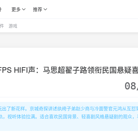
计
更多
推荐
件
游戏
0FPS HIFI声：马思超翟子路领衔民国悬疑
08
案玩出了新花样。京城奇探讲述纨绔子弟赵少商与冷面警官元鸿从互怼
IFI声轨，视听体验拉满。适合喜欢民国背景、轻喜剧风格悬疑剧的观众，