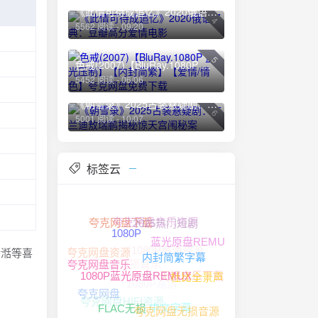
《此情可待成追忆》2020俄语经典：豆瓣高分爱情电影
4
5562 阅读 - 09/20
5
色戒(2007)【BluRay.1080P 蓝光压制】【内封简繁】【爱情/情色】夸克网盘免费下载
5452 阅读 - 06/06
《朝雪录》2025古装悬疑剧：李兰迪敖瑞鹏揭秘惊天宫闱秘案
6
5001 阅读 - 10/07
标签云
夸克网盘音乐资源
夸克网盘下载
2025热门短剧
1080P高清资源
蓝光原盘REMUX
1080P
湉湉等喜
夸克网盘资源
夸克网盘无损音乐
无损音乐下载
1080P高清
内封简繁字幕
夸克网盘音乐
杜比全景声
夸克网盘HIFI资源
1080P蓝光原盘REMUX
夸克网盘
中文字幕
夸克网盘无损音源
FLAC无损
4K HDR