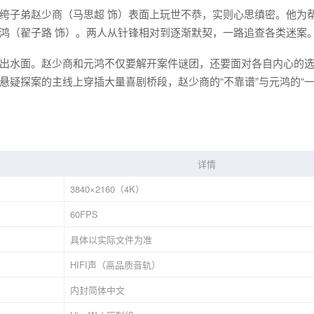
绔子弟赵少商（马思超 饰）表面上玩世不恭，实则心思缜密。他为
鸿（翟子路 饰）。两人从针锋相对到逐渐默契，一路追查各类迷案
出水面。赵少商和元鸿不仅要解开案件谜团，还要面对各自内心的
疑探案的主线上穿插大量喜剧桥段，赵少商的“不靠谱”与元鸿的“一
详情
3840×2160（4K）
60FPS
具体以实际文件为准
HIFI声（高品质音轨）
内封简体中文