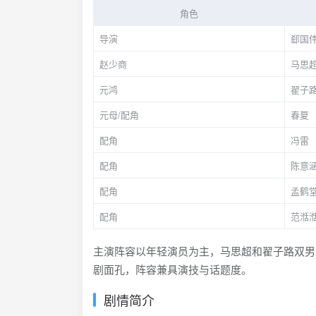
角色
导演
郄国
赵少商
马思
元鸿
翟子
元母/配角
春夏
配角
冯雷
配角
陈意
配角
孟鹤
配角
范湉
主演阵容以年轻演员为主，马思超和翟子路双男
剧面孔，阵容兼具演技与话题度。
剧情简介