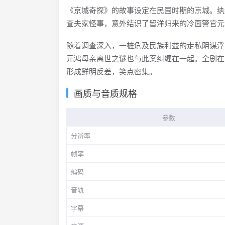
《京城奇探》的故事设定在民国时期的京城。纨
查夫家怪事，意外结识了留洋归来的冷面警官元
随着调查深入，一桩危及民族利益的走私阴谋浮
元鸿母亲离世之谜也与此案纠缠在一起。全剧在悬
形成鲜明反差，笑点密集。
画质与音质规格
参数
分辨率
帧率
编码
音轨
字幕