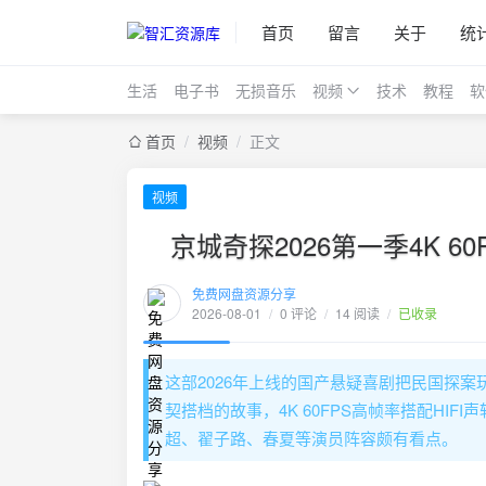
首页
留言
关于
统
生活
电子书
无损音乐
视频
技术
教程
软
首页
/
视频
/
正文
视频
京城奇探2026第一季4K 6
免费网盘资源分享
2026-08-01
/
0 评论
/
14 阅读
/
已收录
这部2026年上线的国产悬疑喜剧把民国探
契搭档的故事，4K 60FPS高帧率搭配H
超、翟子路、春夏等演员阵容颇有看点。