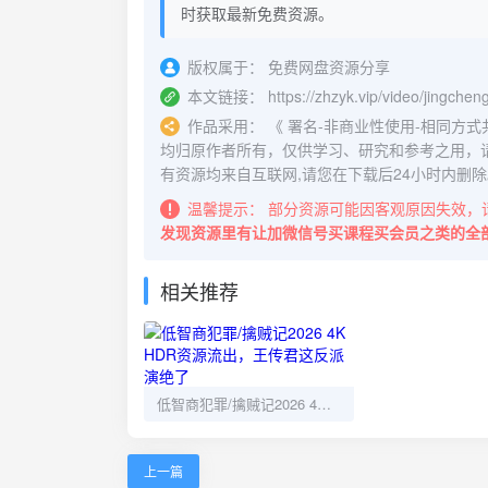
时获取最新免费资源。
版权属于：
免费网盘资源分享
本文链接：
https://zhzyk.vip/video/jingche
作品采用：
《
署名-非商业性使用-相同方式共享 4.
均归原作者所有，仅供学习、研究和参考之用，
有资源均来自互联网,请您在下载后24小时内删除
温馨提示：
部分资源可能因客观原因失效，
发现资源里有让加微信号买课程买会员之类的全
相关推荐
低智商犯罪/擒贼记2026 4K HDR资源流出，王传君这反派演绝了
上一篇