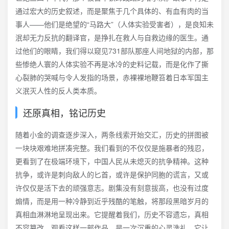
通过宏大的历史叙述，而是聚焦于几个具体的、有血有肉的当
事人——他们是绝望的“马路大”（人体实验受害者），是良知未
泯却无力反抗的翻译官，是挣扎在救人与自救边缘的医生。通
过他们的眼睛，我们得以窥见731部队那座人间地狱的内部，那
些惨绝人寰的人体实验不再是冰冷的史料记载，而是化作了撕
心裂肺的哭喊与令人发指的场景，赤裸裸地鞭笞着日本军国主
义泯灭人性的反人类本质。
还原真相，铭记历史
随着小金的调查逐步深入，两条线索开始交汇，历史的拼图被
一块块艰难地拼凑完整。我们看到的不仅仅是施暴者的残忍，
更看到了在极端环境下，中国人民从未熄灭的抗争精神。这种
抗争，或许是刺向敌人的匕首，或许是保护同胞的谎言，又或
许仅仅是活下去的顽强意志。剧集没有刻意拔高，也没有过度
煽情，而是用一种冷静到近乎残酷的笔触，将那段黑暗岁月的
真相血淋淋地呈现出来。它提醒着我们，历史不容遗忘，真相
不容篡改。观看这样一部作品，是一次沉重的心灵洗礼，它让