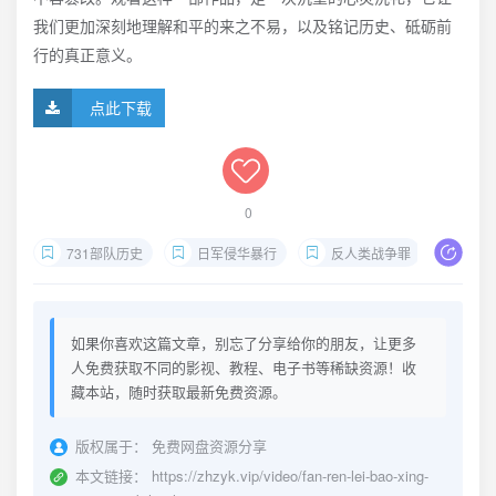
我们更加深刻地理解和平的来之不易，以及铭记历史、砥砺前
行的真正意义。
点此下载
0
731部队历史
日军侵华暴行
反人类战争罪
哈尔
如果你喜欢这篇文章，别忘了分享给你的朋友，让更多
人免费获取不同的影视、教程、电子书等稀缺资源！收
藏本站，随时获取最新免费资源。
版权属于：
免费网盘资源分享
本文链接：
https://zhzyk.vip/video/fan-ren-lei-bao-xing-