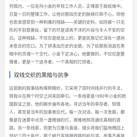
列馆内，一位名叫小金的年轻工作人员，正埋首于故纸堆中。
日复一日的整理工作，让他对那段历史的脉络烂熟于心，但他
也愈发感受到一种刺痛的残缺——关键的史料，如同被一只无
形的手刻意撕扯，留下的尽是语焉不详的片段与令人不安的空
白。这种残缺，不仅仅是纸张上的，更是民族记忆深处一道尚
未愈合的伤口。为了拼凑出历史的全貌，为了给那些消逝在黑
暗中的灵魂一个交代，小金下定决心，他要做的，不仅仅是整
理者，更是一个追寻者，一个真相的打捞者。
双线交织的黑暗与抗争
这部剧的叙事结构堪称精妙，它采用了双时间线并行的手法，
将观众在两个时空之间来回牵引。一条线索是1992年小金的跨
国取证之旅，他的脚步遍布各地，寻访当年的幸存者、知情
人，甚至是当年的加害者后代。每一次对话，每一次发掘，都
像是在迷雾中点亮一盏微弱的灯，艰难地照亮通往真相的道
路。另一条线索，则更为沉重与直接，镜头将我们猛地拽回上
世纪三四十年代，那个被日军铁蹄践踏的哈尔滨。故事不再是