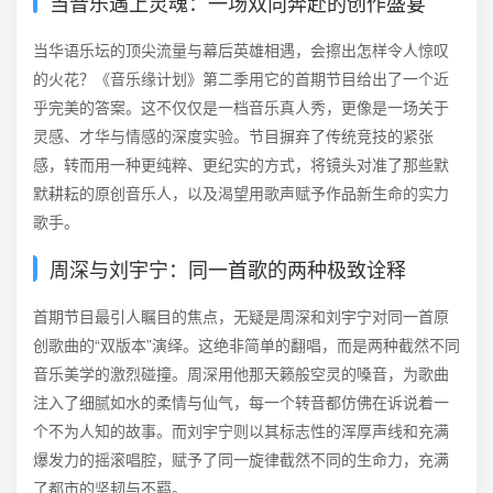
当音乐遇上灵魂：一场双向奔赴的创作盛宴
当华语乐坛的顶尖流量与幕后英雄相遇，会擦出怎样令人惊叹
的火花？《音乐缘计划》第二季用它的首期节目给出了一个近
乎完美的答案。这不仅仅是一档音乐真人秀，更像是一场关于
灵感、才华与情感的深度实验。节目摒弃了传统竞技的紧张
感，转而用一种更纯粹、更纪实的方式，将镜头对准了那些默
默耕耘的原创音乐人，以及渴望用歌声赋予作品新生命的实力
歌手。
周深与刘宇宁：同一首歌的两种极致诠释
首期节目最引人瞩目的焦点，无疑是周深和刘宇宁对同一首原
创歌曲的“双版本”演绎。这绝非简单的翻唱，而是两种截然不同
音乐美学的激烈碰撞。周深用他那天籁般空灵的嗓音，为歌曲
注入了细腻如水的柔情与仙气，每一个转音都仿佛在诉说着一
个不为人知的故事。而刘宇宁则以其标志性的浑厚声线和充满
爆发力的摇滚唱腔，赋予了同一旋律截然不同的生命力，充满
了都市的坚韧与不羁。