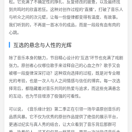
松。它充满了不确定性的挣扎、反复修改的疲惫，以及最终找
到共鸣时的欣喜若狂。这种对创作过程的“直播”，打破了音乐人
与听众之间的次元壁，让每一份旋律都变得有温度、有故事。
我们听到的，不再是一首冰冷的成品，而是一段段有血有肉的
心跳。
互选的悬念与人性的光辉
除了音乐本身的魅力，节目精心设计的“互选”环节也充满了戏剧
张力。原创者心仪哪位歌手来诠释自己的心血之作？歌手又会
被哪一段旋律深深打动？这种双向选择的过程，既是对专业眼
光的考验，也是一次人与人之间情感与信任的博弈。每一次选
择背后，都隐藏着对音乐共同的热爱与追求，而这些充满悬念
的互动，也为节目增添了极强的可看性。
可以说，《音乐缘计划》第二季正在引领一场华语原创音乐的
品质风暴。它不仅为优秀的原创作品提供了绝佳的展示平台，
更通过纪实与真人秀的结合，让大众看到了音乐背后那群可
爱、执着的人。这不仅仅是一档节目，更是一次对华语音乐未