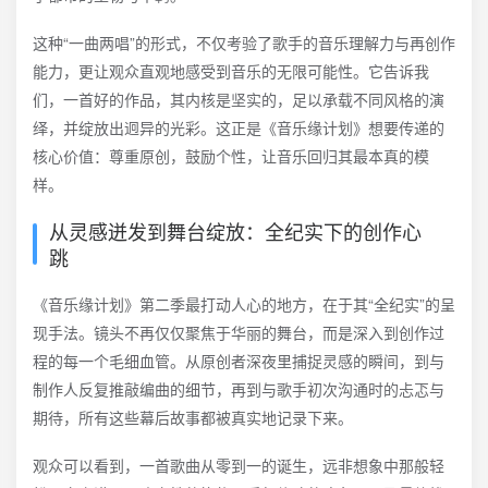
这种“一曲两唱”的形式，不仅考验了歌手的音乐理解力与再创作
能力，更让观众直观地感受到音乐的无限可能性。它告诉我
们，一首好的作品，其内核是坚实的，足以承载不同风格的演
绎，并绽放出迥异的光彩。这正是《音乐缘计划》想要传递的
核心价值：尊重原创，鼓励个性，让音乐回归其最本真的模
样。
从灵感迸发到舞台绽放：全纪实下的创作心
跳
《音乐缘计划》第二季最打动人心的地方，在于其“全纪实”的呈
现手法。镜头不再仅仅聚焦于华丽的舞台，而是深入到创作过
程的每一个毛细血管。从原创者深夜里捕捉灵感的瞬间，到与
制作人反复推敲编曲的细节，再到与歌手初次沟通时的忐忑与
期待，所有这些幕后故事都被真实地记录下来。
观众可以看到，一首歌曲从零到一的诞生，远非想象中那般轻