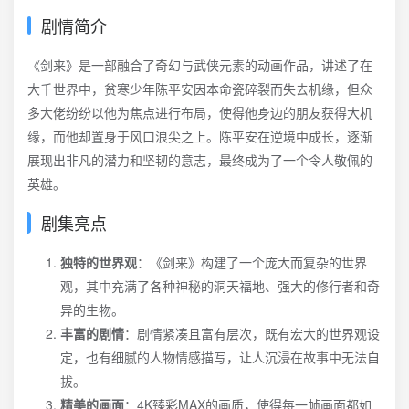
剧情简介
《剑来》是一部融合了奇幻与武侠元素的动画作品，讲述了在
大千世界中，贫寒少年陈平安因本命瓷碎裂而失去机缘，但众
多大佬纷纷以他为焦点进行布局，使得他身边的朋友获得大机
缘，而他却置身于风口浪尖之上。陈平安在逆境中成长，逐渐
展现出非凡的潜力和坚韧的意志，最终成为了一个令人敬佩的
英雄。
剧集亮点
独特的世界观
：《剑来》构建了一个庞大而复杂的世界
观，其中充满了各种神秘的洞天福地、强大的修行者和奇
异的生物。
丰富的剧情
：剧情紧凑且富有层次，既有宏大的世界观设
定，也有细腻的人物情感描写，让人沉浸在故事中无法自
拔。
精美的画面
：4K臻彩MAX的画质，使得每一帧画面都如