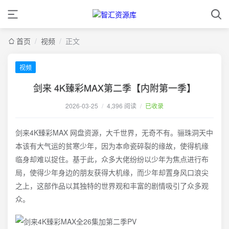
首页
/
视频
/
正文
视频
剑来 4K臻彩MAX第二季【内附第一季】
2026-03-25
/
4,396 阅读
/
已收录
剑来4K臻彩MAX 网盘资源，大千世界，无奇不有。骊珠洞天中
本该有大气运的贫寒少年，因为本命瓷碎裂的缘故，使得机缘
临身却难以捉住。基于此，众多大佬纷纷以少年为焦点进行布
局，使得少年身边的朋友获得大机缘，而少年却置身风口浪尖
之上，这部作品以其独特的世界观和丰富的剧情吸引了众多观
众。