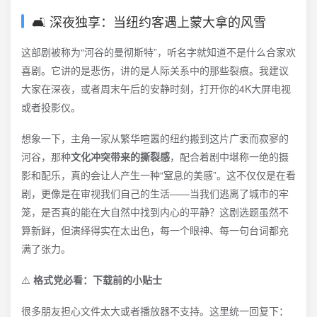
🛋️ 深夜独享：当纽约客遇上蒙大拿的风雪
这部剧被称为“河谷的曼彻斯特”，听名字就知道不是什么合家欢
喜剧。它讲的是悲伤，讲的是人际关系中的那些裂痕。我建议
大家在深夜，或者周末午后的安静时刻，打开你的4K大屏电视
或者投影仪。
想象一下，主角一家从繁华喧嚣的纽约搬到这片广袤而寂寥的
河谷，那种
文化冲突带来的撕裂感
，配合着剧中堪称一绝的摄
影和配乐，真的会让人产生一种“窒息的美感”。这不仅仅是在看
剧，更像是在审视我们自己的生活——当我们逃离了城市的牢
笼，是否真的能在大自然中找到内心的平静？这剧选题虽然不
算新鲜，但演绎得实在太出色，每一个眼神、每一句台词都充
满了张力。
⚠️
格式党必看：下载前的小贴士
很多朋友担心文件太大或者播放器不支持。这里统一回复下：