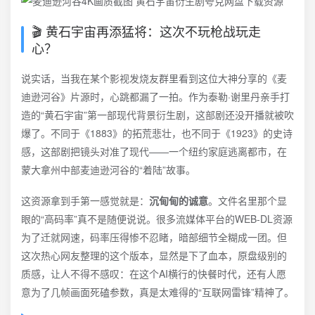
🎬 黄石宇宙再添猛将：这次不玩枪战玩走
心？
说实话，当我在某个影视发烧友群里看到这位大神分享的《麦
迪逊河谷》片源时，心跳都漏了一拍。作为泰勒·谢里丹亲手打
造的“黄石宇宙”第一部现代背景衍生剧，这部剧还没开播就被吹
爆了。不同于《1883》的拓荒悲壮，也不同于《1923》的史诗
感，这部剧把镜头对准了现代——一个纽约家庭逃离都市，在
蒙大拿州中部麦迪逊河谷的“着陆”故事。
这资源拿到手第一感觉就是：
沉甸甸的诚意
。文件名里那个显
眼的“高码率”真不是随便说说。很多流媒体平台的WEB-DL资源
为了迁就网速，码率压得惨不忍睹，暗部细节全糊成一团。但
这次热心网友整理的这个版本，显然是下了血本，原盘级别的
质感，让人不得不感叹：在这个AI横行的快餐时代，还有人愿
意为了几帧画面死磕参数，真是太难得的“互联网雷锋”精神了。