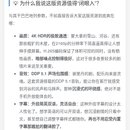
💡 为什么我说这版资源值得“闭眼入”？
与其干巴巴地列参数，不如直接告诉大家这版资源到底爽在
哪：
画质：4K HDR的极致通透
：蒙大拿的雪山、河谷、还有
那些粗犷的木屋，在2160p的分辨率下简直逼真得让人想
伸手摸屏幕。H.265编码保证了体积可控的同时，没有牺
牲画质，
暗部噪点控制得极好
，这对于很多夜景较多的剧
情片来说至关重要。
音效：DDP 5.1 声场包围感
：谢里丹的剧，配乐向来是灵
魂。这套资源搭载的DDP 5.1音轨，能让你在客厅就感受
到河谷的风声和马蹄声。那种
沉浸式的环绕感
，绝对不是
手机外放能体会的。
字幕：外挂简英双语，灵活自由
：这种外挂字幕的设计太
人性化了。想学英语的可以开双语，想沉浸剧情的只看中
文，甚至想自己调整字幕样式都随你。
再也不用忍受内置
字幕那尴尬的翻译腔了
。