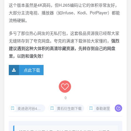
这个版本虽然是4K高码，但H.265编码让它的体积非常友好，
大部分主流电视、播放器（如Infuse、Kodi、PotPlayer）都能
流畅硬解。
多亏了那位热心网友的无私打包，这套极品资源我已经帮大家
无缝转存到了夸克网盘。夸克的满速下载体验大家懂的，
强烈
建议遇到这种大体积的高清珍藏资源，先转存到自己的网盘
里，以防和谐失效！
点此下载
0
麦迪逊河谷4K资源
黄石衍生剧下载
泰勒谢里丹新作