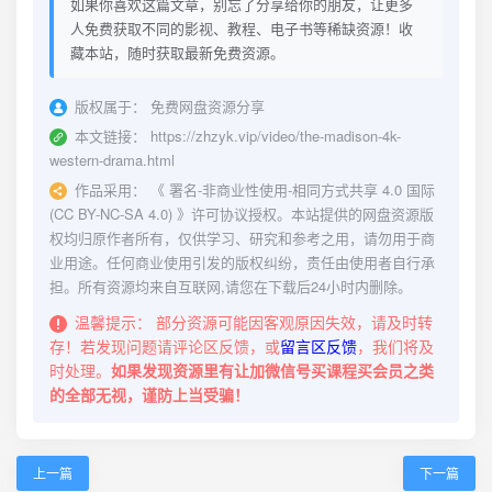
如果你喜欢这篇文章，别忘了分享给你的朋友，让更多
人免费获取不同的影视、教程、电子书等稀缺资源！收
藏本站，随时获取最新免费资源。
版权属于：
免费网盘资源分享
本文链接：
https://zhzyk.vip/video/the-madison-4k-
western-drama.html
作品采用：
《
署名-非商业性使用-相同方式共享 4.0 国际
(CC BY-NC-SA 4.0)
》许可协议授权。本站提供的网盘资源版
权均归原作者所有，仅供学习、研究和参考之用，请勿用于商
业用途。任何商业使用引发的版权纠纷，责任由使用者自行承
担。所有资源均来自互联网,请您在下载后24小时内删除。
温馨提示：
部分资源可能因客观原因失效，请及时转
存！若发现问题请评论区反馈，或
留言区反馈
，我们将及
时处理。
如果发现资源里有让加微信号买课程买会员之类
的全部无视，谨防上当受骗！
上一篇
下一篇