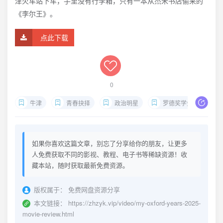
津火车站下车，手里没有行李箱，只有一本从杰米书店偷来的
《李尔王》。
点此下载
0
牛津
青春抉择
政治明星
罗德奖学金
成
如果你喜欢这篇文章，别忘了分享给你的朋友，让更多
人免费获取不同的影视、教程、电子书等稀缺资源！收
藏本站，随时获取最新免费资源。
版权属于：
免费网盘资源分享
本文链接：
https://zhzyk.vip/video/my-oxford-years-2025-
movie-review.html