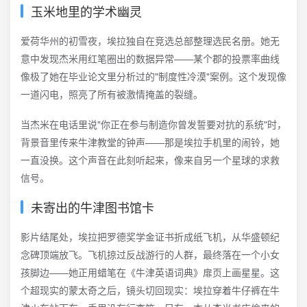
玉米地里的学术幽灵
爱荷华州的初雪夜，埃拉独自在竞选总部整理选民名册。她无
意中发现杰米用红笔圈出的数据异常——某个郡的投票率曲线
像极了她在毕业论文里分析过的"制度性冷漠"案例。这个发现像
一道闪电，照亮了所有被激情掩盖的裂缝。
当杰米在电话里说"你正在参与制造你曾发誓要对抗的系统"时，
背景音里传来牛津教堂的钟声——那是埃拉手机里的闹铃，她
一直没换。这个声音在此刻听起来，像来自另一个星球的求救
信号。
未寄出的牛津图书馆卡
影片结尾处，埃拉把罗德奖学金证书折成纸飞机，从华盛顿纪
念碑顶端放飞。飞机掠过反战游行的人群，最终落在一个小女
孩脚边——她正用蜡笔在《牛津英语词典》扉页上画星星。这
个超现实的蒙太奇之后，镜头切回现实：埃拉穿着牛仔裤在牛