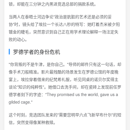
锁，却能在三分钟之内黑进竞选总部的捐款系统。
当两人在泰晤士河边争论"政治是肮脏的艺术还是必须的妥
协"时，镜头给了埃拉一个长达八秒的特写：她盯着杰米被夕阳
镀金的睫毛，突然意识到自己正在用学术理论解释一场注定失
败的动心。
罗德学者的身份危机
"你背叛的不是牛津，是你自己。"导师的邮件只有这一句话，却
像手术刀般精准。影片最残酷的场景发生在罗德公馆的年度晚
宴上，埃拉穿着借来的纪梵希礼服，听见同桌的诺贝尔奖得主
谈论"知识的纯粹性"。她借口去洗手间，却在瓷砖上发现前任罗
德学者刻下的字迹："They promised us the world, gave us a
gilded cage."
这个时刻，竞选团队发来的"需要您明早六点飞新罕布什尔"的短
信，突然变得像某种救赎。