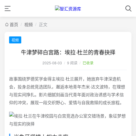
首页
/
视频
/
正文
视频
牛津梦碎白宫路：埃拉·杜兰的青春抉择
2025-08-03
/
9 阅读
/
已收录
故事围绕罗德奖学金得主埃拉·杜兰展开，她放弃牛津深造机
会，投身总统竞选团队，邂逅本地青年杰米·达文波特，在理想
与现实间挣扎。影片细腻刻画当代青年面对政治诱惑与学术信
仰的冲突，展现一段交织野心、爱情与自我救赎的成长旅程。