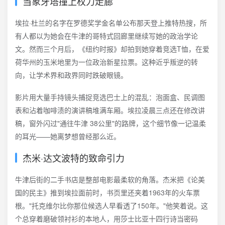
当象牙塔撞上权力走廊
埃拉·杜兰的名字在罗德奖学金名单公布那天登上推特热搜，所
有人都以为她会在牛津的哥特式回廊里继续写她的政治学论
文。然而三个月后，《纽约时报》却拍到她穿着竞选T恤，在爱
荷华州的玉米地里为一位政治新星拉票。这种近乎叛逆的转
向，让学术界和政界同时跌破眼镜。
影片用大量手持镜头捕捉竞选巴士上的混乱：泡面盒、民调图
表和沾着咖啡渍的演讲稿堆满车厢。埃拉凌晨三点还在修改讲
稿，窗外闪过"通往牛津 38公里"的路牌，这个细节像一记温柔
的耳光——她离梦想曾经那么近。
杰米·达文波特的致命引力
牛津后街的二手书店是整部电影最柔软的角落。杰米把《论美
国的民主》推到埃拉面前时，书页里还夹着1963年的火车票
根。"托克维尔比你那位候选人早看透了150年。"他笑着说。这
个总穿着磨破领衬衫的本地人，用莎士比亚十四行诗当密码