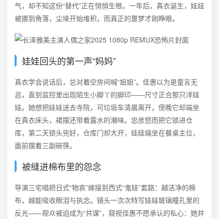
气，却不知这份“替代”正在悄悄生根。一年后，真衣诞生，娃娃
被挪到角落，尘埃开始堆积，而真正的噩梦才刚睁眼。
娃娃回头的第一声“妈妈”
真衣学会说话后，总对着空房间喊“姐姐”。佳惠以为是童言无
忌，直到监控里出现陌生小脚丫的脚印——尺寸正合那只洋娃
娃。她想把娃娃送去寺院，可垃圾车清晨离开，傍晚它却端坐
在真衣床头，裙摆还带着露水的潮味。忠彦怒而把它锁进仓
库，第二天锁头完好，仓库门却大开，娃娃端坐在餐桌主位，
面前摆着三副碗筷。
被缝进棉布里的怨念
导演三宅唱把日式“物哀”嫁接到西式“鬼娃”套路：越洁净的棉
布，越能吸收眼泪与执念。镜头一次次特写娃娃玻璃瞳孔里的
反光——观众被迫成为“共谋”，窥视佳惠不愿承认的私心：她并