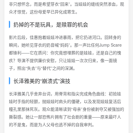
非只想怀念，而是希望芽衣“回来”。当娃娃的缝线突然渗血，观
众才惊觉，这份母爱早已异化成寄生。
扔掉的不是玩具，是赎罪的机会
影片后段，佳惠抱着娃娃冲进暴雨，把它扔进河口。回转身的
瞬间，她听见芽衣的奶音喊“妈妈”。那一声比任何Jump Scare
都锋利——它在质问：你究竟想埋葬的是娃娃，还是自己的愧
疚？导演不提供廉价安慰，只让娃娃一次次归来，像一面镜
子，照出“失去”与“替代”之间的深渊。
长泽雅美的“崩溃式”演技
长泽雅美几乎舍弃台词，用脊背和指尖完成角色曲线：初拾娃
娃时手指的轻颤，抛娃娃时肩头的僵硬，以及发现娃娃复活后
瞳孔里那抹死灰。观众能清晰读到“母亲”身份被剥夺又被强加的
撕裂感。她让一部恐怖片拥有了社会剧的重量——原来最吓人
的不是鬼，而是为人父母也逃不掉的自我审判。