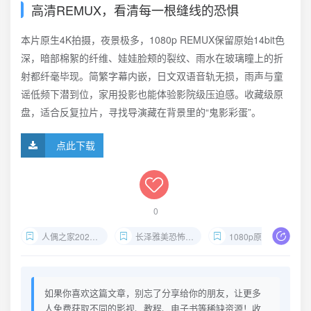
高清REMUX，看清每一根缝线的恐惧
本片原生4K拍摄，夜景极多，1080p REMUX保留原始14bit色
深，暗部棉絮的纤维、娃娃脸颊的裂纹、雨水在玻璃瞳上的折
射都纤毫毕现。简繁字幕内嵌，日文双语音轨无损，雨声与童
谣低频下潜到位，家用投影也能体验影院级压迫感。收藏级原
盘，适合反复拉片，寻找导演藏在背景里的“鬼影彩蛋”。
点此下载
0
人偶之家2025下载
长泽雅美恐怖片REMUX
1080p原盘日恐资源
如果你喜欢这篇文章，别忘了分享给你的朋友，让更多
人免费获取不同的影视、教程、电子书等稀缺资源！收