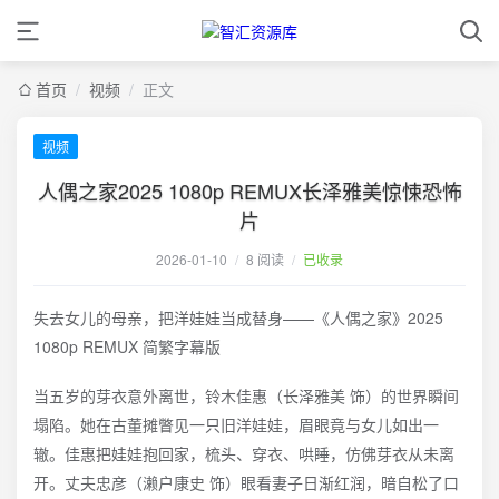
首页
/
视频
/
正文
视频
人偶之家2025 1080p REMUX长泽雅美惊悚恐怖
片
2026-01-10
/
8 阅读
/
已收录
失去女儿的母亲，把洋娃娃当成替身——《人偶之家》2025
1080p REMUX 简繁字幕版
当五岁的芽衣意外离世，铃木佳惠（长泽雅美 饰）的世界瞬间
塌陷。她在古董摊瞥见一只旧洋娃娃，眉眼竟与女儿如出一
辙。佳惠把娃娃抱回家，梳头、穿衣、哄睡，仿佛芽衣从未离
开。丈夫忠彦（濑户康史 饰）眼看妻子日渐红润，暗自松了口