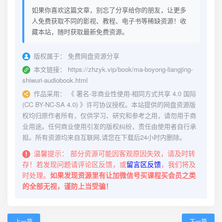
如果你喜欢这篇文章，别忘了分享给你的朋友，让更多
人免费获取不同的影视、教程、电子书等稀缺资源！收
藏本站，随时获取最新免费资源。
版权属于：
免费网盘资源分享
本文链接：
https://zhzyk.vip/book/ma-boyong-liangjing-
shiwuri-audiobook.html
作品采用：
《
署名-非商业性使用-相同方式共享 4.0 国际
(CC BY-NC-SA 4.0)
》许可协议授权。本站提供的网盘资源版
权均归原作者所有，仅供学习、研究和参考之用，请勿用于商
业用途。任何商业使用引发的版权纠纷，责任由使用者自行承
担。所有资源均来自互联网,请您在下载后24小时内删除。
温馨提示：
部分资源可能因客观原因失效，请及时转
存！若发现问题请评论区反馈，或
留言区反馈
，我们将及
时处理。
如果发现资源里有让加微信号买课程买会员之类
的全部无视，谨防上当受骗！
上一篇
下一篇