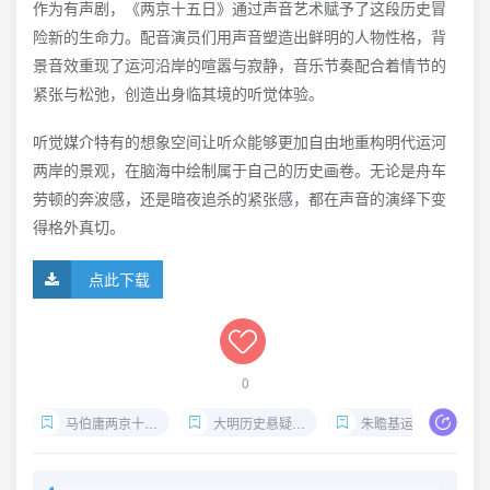
作为有声剧，《两京十五日》通过声音艺术赋予了这段历史冒
险新的生命力。配音演员们用声音塑造出鲜明的人物性格，背
景音效重现了运河沿岸的喧嚣与寂静，音乐节奏配合着情节的
紧张与松弛，创造出身临其境的听觉体验。
听觉媒介特有的想象空间让听众能够更加自由地重构明代运河
两岸的景观，在脑海中绘制属于自己的历史画卷。无论是舟车
劳顿的奔波感，还是暗夜追杀的紧张感，都在声音的演绎下变
得格外真切。
点此下载
0
马伯庸两京十五日
大明历史悬疑小说
朱瞻基运河逃亡