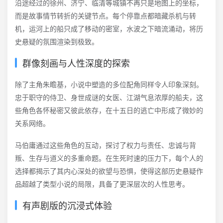
沿途经过的徐州、济宁、临清等城镇不再只是地图上的坐标，
而是故事情节转折的关键节点。每个停靠点都暗藏杀机与转
机，运河上的船只成了移动的密室，水波之下暗流涌动，将历
史悬疑的氛围渲染到极致。
群像刻画与人性深度的探索
除了主角朱瞻基，小说中塑造的多位配角同样令人印象深刻。
忠于职守的侍卫、身世成谜的女医、江湖气息浓厚的船夫，这
些角色各怀秘密又彼此依存，在十五日的逃亡中形成了微妙的
关系网络。
马伯庸通过这些角色的互动，探讨了权力与责任、忠诚与背
叛、生存与道义的多重命题。在生死时速的压力下，每个人的
选择都揭示了其内心深处的欲望与恐惧，使得这部历史悬疑作
品超越了类型小说的局限，具备了更深层次的人性思考。
有声剧版的沉浸式体验