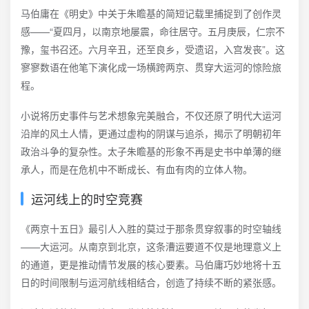
马伯庸在《明史》中关于朱瞻基的简短记载里捕捉到了创作灵
感——“夏四月，以南京地屡震，命往居守。五月庚辰，仁宗不
豫，玺书召还。六月辛丑，还至良乡，受遗诏，入宫发丧”。这
寥寥数语在他笔下演化成一场横跨两京、贯穿大运河的惊险旅
程。
小说将历史事件与艺术想象完美融合，不仅还原了明代大运河
沿岸的风土人情，更通过虚构的阴谋与追杀，揭示了明朝初年
政治斗争的复杂性。太子朱瞻基的形象不再是史书中单薄的继
承人，而是在危机中不断成长、有血有肉的立体人物。
运河线上的时空竞赛
《两京十五日》最引人入胜的莫过于那条贯穿叙事的时空轴线
——大运河。从南京到北京，这条漕运要道不仅是地理意义上
的通道，更是推动情节发展的核心要素。马伯庸巧妙地将十五
日的时间限制与运河航线相结合，创造了持续不断的紧张感。