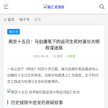
首页
/
电子书
/
正文
电子书
两京十五日：马伯庸笔下的运河生死时速与大明
权谋迷局
2025-08-28
/
10 阅读
/
已收录
一段尘封于《明史》的四十字记载，被马伯庸妙笔延展成惊心
动魄的十五日生死奔逃。当南京地震遇上仁宗病危，太子的归
京之路成为权谋与生存的双重博弈。
历史缝隙中迸发的悬疑叙事