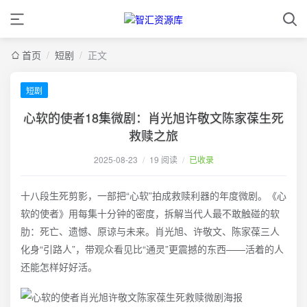
首页
/
短剧
/
正文
短剧
心软的使者18集微剧：肖光旭许敬文陈家葆生死
救赎之旅
2025-08-23
/
19 阅读
/
已收录
十八段生死剪影，一部把“心软”拍成救赎利器的年度微剧。《心
软的使者》用每集十分钟的密度，拆解当代人最不敢触碰的软
肋：死亡、遗憾、原谅与未来。肖光旭、许敬文、陈家葆三人
化身“引路人”，带观众看见比“通灵”更震撼的东西——活着的人
还能怎样好好活。