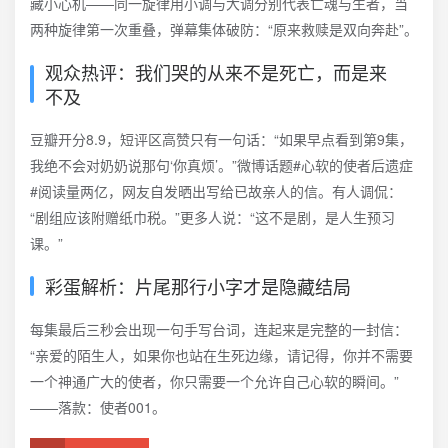
藏小心机——同一旋律用小调与大调分别代表亡魂与生者，当
两种旋律第一次重叠，弹幕集体破防：“原来救赎是双向奔赴”。
观众热评：我们哭的从来不是死亡，而是来
不及
豆瓣开分8.9，短评区高赞只有一句话：“如果早点看到第9集，
我绝不会对奶奶说那句‘你真烦’。”微博话题#心软的使者后遗症
#阅读量两亿，网友自发晒出写给已故亲人的信。有人调侃：
“剧组应该附赠纸巾税。”更多人说：“这不是剧，是人生预习
课。”
彩蛋解析：片尾那行小字才是隐藏结局
每集最后三秒会出现一句手写台词，连起来是完整的一封信：
“亲爱的陌生人，如果你也站在生死边缘，请记得，你并不需要
一个神通广大的使者，你只需要一个允许自己心软的瞬间。”
——落款：使者001。