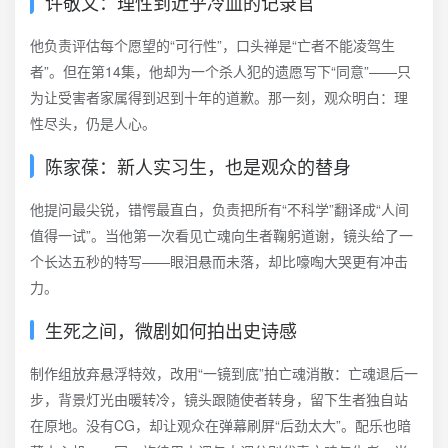
许敬文：理性到近乎冷血的记录官
他负责评估每个愿望的“可行性”，口头禅是“亡者不能凌驾生
者”。但在第14集，他却为一个杀人犯的遗愿写下“同意”——只
为让受害者家属得到迟到十年的道歉。那一刻，观众明白：理
性尽头，仍是人心。
陈家葆：新人实习生，也是观众的替身
他提问最尖锐，错愕最直白，负责把所有“不科学”翻译成“人间
值得一试”。当他第一次看见亡魂向生者鞠躬道谢，镜头给了一
个长达五秒的特写——眼泪悬而未落，却比嚎啕大哭更有冲击
力。
生死之间，微剧如何拍出史诗感
制作组放弃悬浮特效，改用“一镜到底”拍亡魂消散：亡魂退后一
步，背景灯光由暖转冷，镜头跟随使者转身，留下生者独自站
在原地。没有CG，却让观众在弹幕刷屏“后劲太大”。配乐也暗