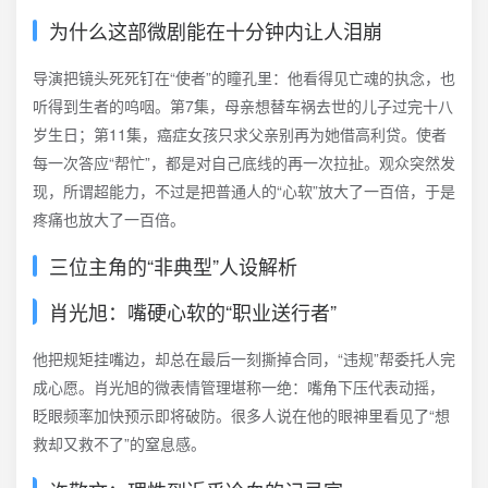
为什么这部微剧能在十分钟内让人泪崩
导演把镜头死死钉在“使者”的瞳孔里：他看得见亡魂的执念，也
听得到生者的呜咽。第7集，母亲想替车祸去世的儿子过完十八
岁生日；第11集，癌症女孩只求父亲别再为她借高利贷。使者
每一次答应“帮忙”，都是对自己底线的再一次拉扯。观众突然发
现，所谓超能力，不过是把普通人的“心软”放大了一百倍，于是
疼痛也放大了一百倍。
三位主角的“非典型”人设解析
肖光旭：嘴硬心软的“职业送行者”
他把规矩挂嘴边，却总在最后一刻撕掉合同，“违规”帮委托人完
成心愿。肖光旭的微表情管理堪称一绝：嘴角下压代表动摇，
眨眼频率加快预示即将破防。很多人说在他的眼神里看见了“想
救却又救不了”的窒息感。