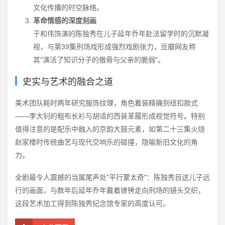
文化传播的时空脉络。
革命情感的深度刻画
于和伟饰演的陈独秀在儿子延年乔年赴法留学时的沉默凝
视，与第39集刑场戏形成强烈戏剧张力，豆瓣网友称
其"演活了知识分子的傲骨与父亲的脆弱"。
史实与艺术的融合之道
美术团队耗时两年研究服饰纹理，角色着装精确到纽扣款式
——李大钊的粗布长衫与胡适的西装革履形成视觉符号。特别
值得注意的是配乐中融入的京韵大鼓元素，如第二十三集火烧
赵家楼时传统曲艺与现代交响乐的碰撞，隐喻新旧文化的角
力。
全剧最令人震撼的当属尾声处"平行蒙太奇"：陈独秀目送儿子远
行的画面，与数年后延年乔年戴着镣铐走向刑场的镜头交织，
这段艺术加工得到陈独秀纪念馆专家的高度认可。