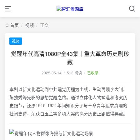
首页
/
视频
/
正文
视频
觉醒年代高清1080P全43集｜重大革命历史剧珍
藏
2025-05-14
/
513 阅读
/
已收录
本剧以新文化运动到中共建党历程为主线，生动再现李大钊、
陈独秀等先驱的思想觉醒之路。通过立体化人物塑造和考究历
史细节，还原1915-1921年间知识分子与革命青年追求真理的
壮阔史诗，荣获白玉兰等多项大奖的高分历史正剧值得典藏。