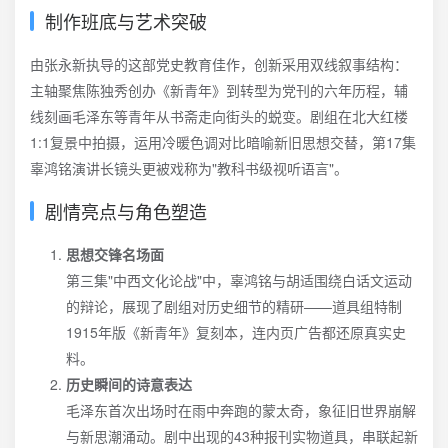
制作班底与艺术突破
由张永新执导的这部党史教育佳作，创新采用双线叙事结构：
主轴聚焦陈独秀创办《新青年》到转型为党刊的六年历程，辅
线刻画毛泽东等青年从书斋走向街头的蜕变。剧组在北大红楼
1:1复景中拍摄，运用冷暖色调对比暗喻新旧思想交替，第17集
辜鸿铭演讲长镜头更被戏称为"教科书级视听语言"。
剧情亮点与角色塑造
思想交锋名场面
第三集"中西文化论战"中，辜鸿铭与胡适围绕白话文运动
的辩论，展现了剧组对历史细节的精研——道具组特制
1915年版《新青年》复刻本，连内页广告都还原真实史
料。
历史瞬间的诗意表达
毛泽东首次出场时在雨中奔跑的蒙太奇，象征旧世界崩解
与新思潮涌动。剧中出现的43种报刊实物道具，串联起新