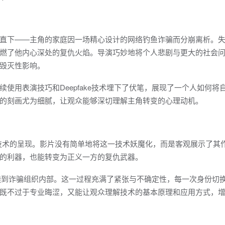
直下——主角的家庭因一场精心设计的网络钓鱼诈骗而分崩离析。
燃了他内心深处的复仇火焰。导演巧妙地将个人悲剧与更大的社会
毁灭性影响。
使用表演技巧和Deepfake技术埋下了伏笔，展现了一个人如何将
的刻画尤为细腻，让观众能够深切理解主角转变的心理动机。
ake技术的呈现。影片没有简单地将这一技术妖魔化，而是客观展示了其
的利器，也能转变为正义一方的复仇武器。
步渗透到诈骗组织内部。这一过程充满了紧张与不确定性，每一次身份切
既不过于专业晦涩，又能让观众理解技术的基本原理和应用方式，