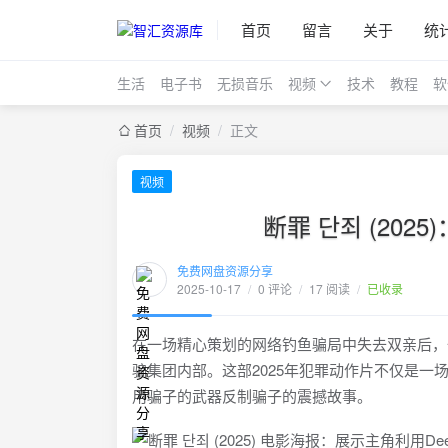
首页
留言
关于
统
生活
电子书
无损音乐
视频
技术
教程
软
首页
/
视频
/
正文
视频
断罪 단죄 (2025
免费网盘资源分享
2025-10-17
/
0 评论
/
17 阅读
/
已收录
在一场精心策划的网络钓鱼骗局中失去双亲后，一位
骗集团内部。这部2025年犯罪动作片不仅是
用骗子的武器反制骗子的震撼故事。