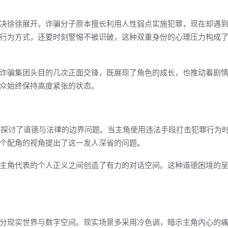
决徐徐展开。诈骗分子原本擅长利用人性弱点实施犯罪，现在却遇
行为方式，还要时刻警惕不被识破，这种双重身份的心理压力构成
诈骗集团头目的几次正面交锋，既展现了角色的成长，也推动着剧
众始终保持高度紧张的状态。
入探讨了道德与法律的边界问题。当主角使用违法手段打击犯罪行为
个配角的视角提出了这一发人深省的问题。
主角代表的个人正义之间创造了有力的对话空间。这种道德困境的
分现实世界与数字空间。现实场景多采用冷色调，暗示主角内心的