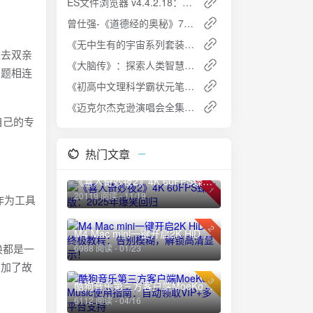
ES文件浏览器 v4.4.2.18：解锁会员高级版，手机文件管理利器
曾仕强-《道德经的奥秘》7节视频课：领悟道家智慧，提升人生修养
《无中生有的宇宙系列套装》[10册]
失去双亲
《大脑传》：探索人类智慧的奥秘【人文社科】PDF全格式 | 免费下载
问题相连
《初高中文理科学霸状元笔记PDF》夸克网盘高速下载+免费资源
《迈克尔杰克逊演唱会全集》夸克网盘高速下载+免费资源
自己的专
热门文章
《喜人奇妙夜2》4K 60FPS臻彩版：2025年爆笑回归
1
20119 阅读 - 11/19
作为工具
2
M4 Mac mini一键开启2K HiDPI终极教程：告别模糊，解锁高清显示！
换都是一
6988 阅读 - 01/23
增加了故
3
酷狗音乐第三方客户端MoeKoe Music使用指南：自动领取VIP+多平台支持
6112 阅读 - 04/16