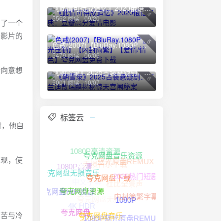
《此情可待成追忆》2020俄语经典：豆瓣高分爱情电影
4
5562 阅读 - 09/20
到了一个
了影片的
5
色戒(2007)【BluRay.1080P 蓝光压制】【内封简繁】【爱情/情色】夸克网盘免费下载
5479 阅读 - 06/06
情向意想
《朝雪录》2025古装悬疑剧：李兰迪敖瑞鹏揭秘惊天宫闱秘案
6
5001 阅读 - 10/07
标签云
时，他自
1080P高清资源
无损音乐下载
呈现，使
蓝光原盘REMUX
夸克网盘音乐资源
1080P高清
中文字幕
杜比全景声
夸克网盘无损音乐
2025热门短剧
夸克网盘下载
夸克网盘无损音源
夸克网盘HIFI资源
内封简繁字幕
夸克网盘资源
4K HDR
1080P
痛苦与冷
夸克网盘
1080P蓝光原盘REMUX
FLAC无损