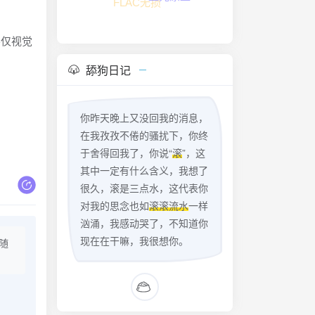
夸克网盘音乐
不仅视觉
舔狗日记
你昨天晚上又没回我的消息，
在我孜孜不倦的骚扰下，你终
于舍得回我了，你说“
滚
”，这
其中一定有什么含义，我想了
很久，滚是三点水，这代表你
对我的思念也如
滚滚流水
一样
汹涌，我感动哭了，不知道你
现在在干嘛，我很想你。
随