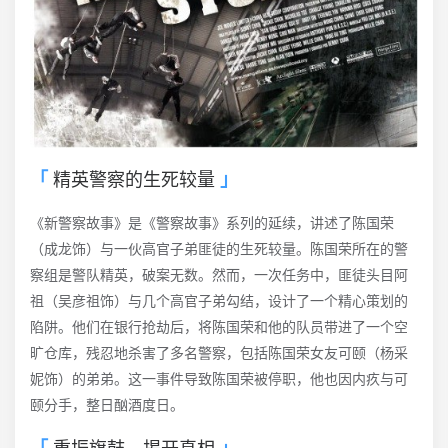
精英警察的生死较量
《新警察故事》是《警察故事》系列的延续，讲述了陈国荣
（成龙饰）与一伙高官子弟匪徒的生死较量。陈国荣所在的警
察组是警队精英，破案无数。然而，一次任务中，匪徒头目阿
祖（吴彦祖饰）与几个高官子弟勾结，设计了一个精心策划的
陷阱。他们在银行抢劫后，将陈国荣和他的队员带进了一个空
旷仓库，残忍地杀害了多名警察，包括陈国荣女友可颐（杨采
妮饰）的弟弟。这一事件导致陈国荣被停职，他也因内疚与可
颐分手，整日酗酒度日。
重振旗鼓，揭开真相