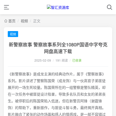
首页
/
视频
/
正文
视频
新警察故事 警察故事系列全1080P国语中字夸克
网盘高速下载
2025-02-09
/
191 阅读
/
已收录
《新警察故事》是成龙主演的经典动作片，属于《警察故事》
系列。影片讲述了警察陈国荣（成龙饰）与一伙高官子弟匪徒
展开的一场生死较量。陈国荣所在的一组警察是警队精英，却
在一次任务中被匪徒设计陷害，导致多名队员和女友的弟弟丧
生。被停职后的陈国荣陷入低迷，但在新警员阿锋（谢霆锋
饰）的帮助下，重新振作，与匪徒斗智斗勇，最终揭开真相。
影片融合了紧张的动作场面和感人的情感戏，是一部不容错过