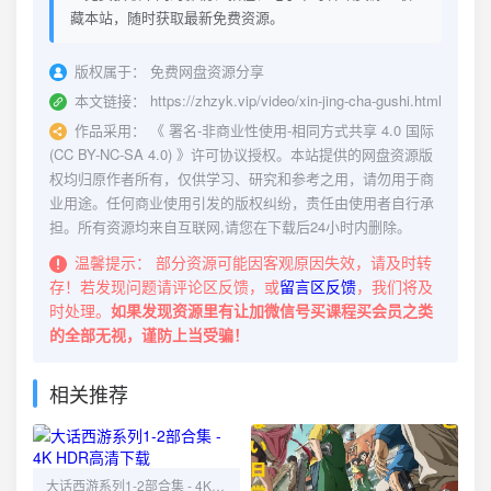
藏本站，随时获取最新免费资源。
版权属于：
免费网盘资源分享
本文链接：
https://zhzyk.vip/video/xin-jing-cha-gushi.html
作品采用：
《
署名-非商业性使用-相同方式共享 4.0 国际
(CC BY-NC-SA 4.0)
》许可协议授权。本站提供的网盘资源版
权均归原作者所有，仅供学习、研究和参考之用，请勿用于商
业用途。任何商业使用引发的版权纠纷，责任由使用者自行承
担。所有资源均来自互联网,请您在下载后24小时内删除。
温馨提示：
部分资源可能因客观原因失效，请及时转
存！若发现问题请评论区反馈，或
留言区反馈
，我们将及
时处理。
如果发现资源里有让加微信号买课程买会员之类
的全部无视，谨防上当受骗！
相关推荐
大话西游系列1-2部合集 - 4K HDR高清下载