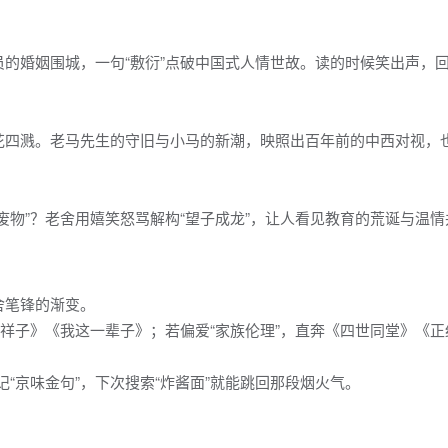
的婚姻围城，一句“敷衍”点破中国式人情世故。读的时候笑出声，
花四溅。老马先生的守旧与小马的新潮，映照出百年前的中西对视，
废物”？老舍用嬉笑怒骂解构“望子成龙”，让人看见教育的荒诞与温情
舍笔锋的渐变。
驼祥子》《我这一辈子》；若偏爱“家族伦理”，直奔《四世同堂》《正
记“京味金句”，下次搜索“炸酱面”就能跳回那段烟火气。