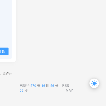
评论
，责任由
已运行
570
天
16
时
56
分
RSS
59
秒
MAP