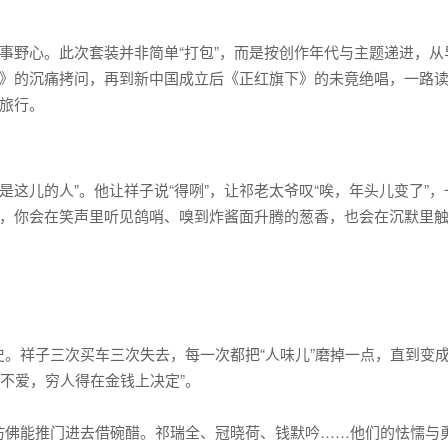
事野心。此次套装并非简单“打包”，而是按创作年代与主题递进，从
》的沉痛拷问，再到新中国成立后《正红旗下》的未竟绝唱，一路
旅行。
是这儿的人”。他让祥子说“得咧”，让祁老太爷叹“唉，年头儿变了”
，你会在笑声里听见鸽哨、嗅到炸酱面升腾的葱香，也会在沉默里
。祥子三次买车三次失去，每一次都把“人味儿”磨掉一点，直到变成
与不爱，穷人得在金钱上决定”。
仿佛能推门进去借碗醋。祁瑞全、冠晓荷、钱默吟……他们的怯懦与