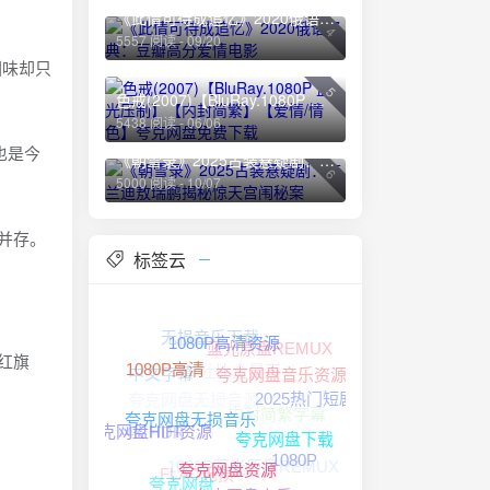
《此情可待成追忆》2020俄语经典：豆瓣高分爱情电影
4
5557 阅读 - 09/20
回味却只
5
色戒(2007)【BluRay.1080P 蓝光压制】【内封简繁】【爱情/情色】夸克网盘免费下载
5438 阅读 - 06/06
也是今
《朝雪录》2025古装悬疑剧：李兰迪敖瑞鹏揭秘惊天宫闱秘案
6
5000 阅读 - 10/07
并存。
标签云
无损音乐下载
蓝光原盘REMUX
1080P高清资源
杜比全景声
红旗
中文字幕
1080P高清
夸克网盘无损音源
夸克网盘音乐资源
2025热门短剧
内封简繁字幕
4K HDR
夸克网盘无损音乐
夸克网盘HIFI资源
夸克网盘下载
1080P蓝光原盘REMUX
1080P
FLAC无损
夸克网盘资源
夸克网盘