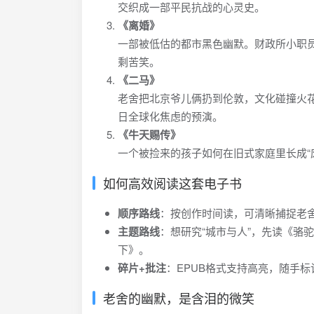
交织成一部平民抗战的心灵史。
《离婚》
一部被低估的都市黑色幽默。财政所小职员
剩苦笑。
《二马》
老舍把北京爷儿俩扔到伦敦，文化碰撞火
日全球化焦虑的预演。
《牛天赐传》
一个被捡来的孩子如何在旧式家庭里长成“
如何高效阅读这套电子书
顺序路线
：按创作时间读，可清晰捕捉老
主题路线
：想研究“城市与人”，先读《骆
下》。
碎片+批注
：EPUB格式支持高亮，随手标
老舍的幽默，是含泪的微笑