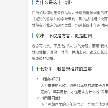
为什么是这十七部？
在浩如烟海的老舍作品里，长篇最能体现他的叙
《老张的哲学》的辛辣讽刺，到抗战时期《火葬
就像在老北京的胡同里做一场跨越四十年的时间
京味：不仅是方言，更是腔调
老舍写北京，不是“说书人”式的旁观，而是“我就
就把性格、身份、时代一并端上桌。读这些长篇
墙斑驳的裂缝。
十七部里，我最想推荐的五部
《骆驼祥子》
人力车夫的悲歌，也是最赤裸的城市奋斗史
走肉”。读罢掩卷，才懂老舍为什么说“爱
《四世同堂》
小羊圈胡同里的八年沦陷史，群像立体到