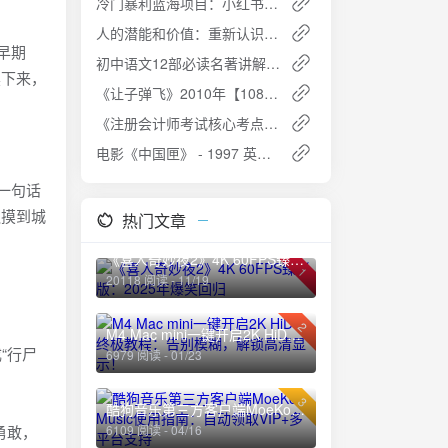
冷门暴利蓝海项目：小红书卖小吃配方，一部手机轻松月入过万
人的潜能和价值：重新认识自我，实现人生巅峰 [励志成功] [PDF+全格式]
早期
初中语文12部必读名著讲解课：深入理解文学经典
读下来，
《让子弹飞》2010年【1080P】国语中字 2.7GB 网盘下载
《注册会计师考试核心考点速学速记》夸克网盘高速下载+免费资源
电影《中国匣》 - 1997 英语中字 1080P蓝光免费下载
，一句话
触摸到城
热门文章
《喜人奇妙夜2》4K 60FPS臻彩版：2025年爆笑回归
1
20118 阅读 - 11/19
2
M4 Mac mini一键开启2K HiDPI终极教程：告别模糊，解锁高清显示！
“行尸
6979 阅读 - 01/23
3
酷狗音乐第三方客户端MoeKoe Music使用指南：自动领取VIP+多平台支持
勇敢，
6109 阅读 - 04/16