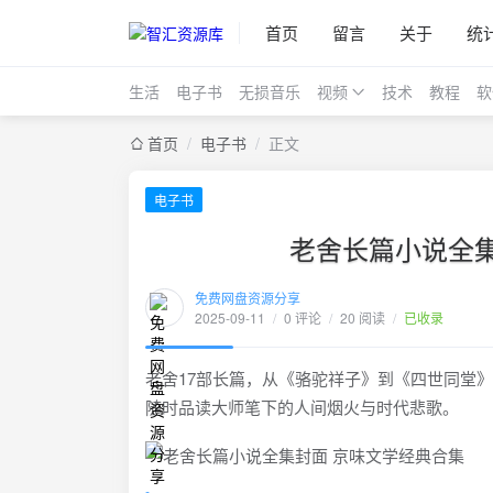
首页
留言
关于
统
生活
电子书
无损音乐
视频
技术
教程
软
首页
/
电子书
/
正文
电子书
老舍长篇小说全集
免费网盘资源分享
2025-09-11
/
0 评论
/
20 阅读
/
已收录
老舍17部长篇，从《骆驼祥子》到《四世同堂
随时品读大师笔下的人间烟火与时代悲歌。