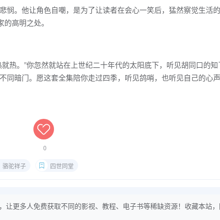
悲悯。他让角色自嘲，是为了让读者在会心一笑后，猛然察觉生活
家的高明之处。
热就热。”你忽然就站在上世纪二十年代的太阳底下，听见胡同口的知
不同暗门。愿这套全集陪你走过四季，听见鸽哨，也听见自己的心
0
骆驼祥子
四世同堂
，让更多人免费获取不同的影视、教程、电子书等稀缺资源！收藏本站，