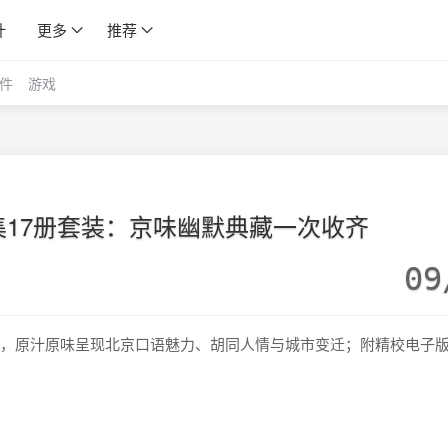
计
更多
推荐
件
游戏
17册套装：京味幽默典藏一次收齐
09
》，原汁原味呈现北京口语魅力、胡同人情与城市变迁；附精校电子