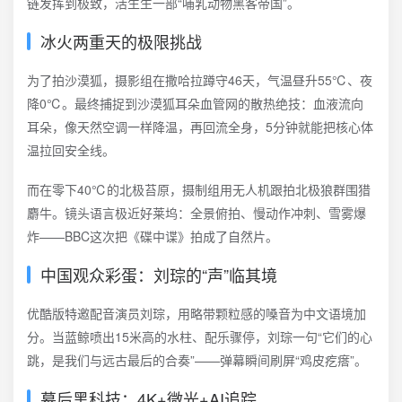
链发挥到极致，活生生一部“哺乳动物黑客帝国”。
冰火两重天的极限挑战
为了拍沙漠狐，摄影组在撒哈拉蹲守46天，气温昼升55℃、夜
降0℃。最终捕捉到沙漠狐耳朵血管网的散热绝技：血液流向
耳朵，像天然空调一样降温，再回流全身，5分钟就能把核心体
温拉回安全线。
而在零下40℃的北极苔原，摄制组用无人机跟拍北极狼群围猎
麝牛。镜头语言极近好莱坞：全景俯拍、慢动作冲刺、雪雾爆
炸——BBC这次把《碟中谍》拍成了自然片。
中国观众彩蛋：刘琮的“声”临其境
优酷版特邀配音演员刘琮，用略带颗粒感的嗓音为中文语境加
分。当蓝鲸喷出15米高的水柱、配乐骤停，刘琮一句“它们的心
跳，是我们与远古最后的合奏”——弹幕瞬间刷屏“鸡皮疙瘩”。
幕后黑科技：4K+微光+AI追踪