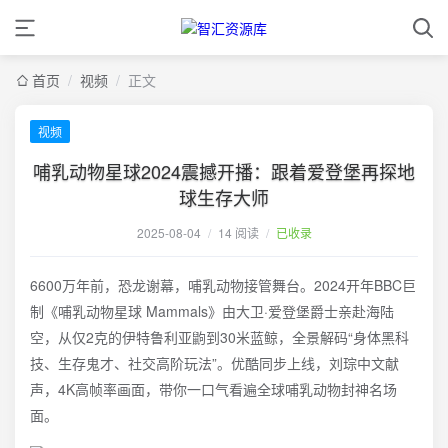
首页
/
视频
/
正文
视频
哺乳动物星球2024震撼开播：跟着爱登堡再探地
球生存大师
2025-08-04
/
14 阅读
/
已收录
6600万年前，恐龙谢幕，哺乳动物接管舞台。2024开年BBC巨
制《哺乳动物星球 Mammals》由大卫·爱登堡爵士亲赴海陆
空，从仅2克的伊特鲁利亚鼩到30米蓝鲸，全景解码“身体黑科
技、生存鬼才、社交高阶玩法”。优酷同步上线，刘琮中文献
声，4K高帧率画面，带你一口气看遍全球哺乳动物封神名场
面。