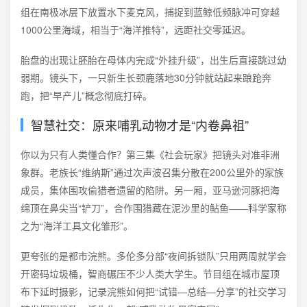
组在南极冰层下放置水下麦克风，捕捉到蓝鲸低频脉冲可穿越
1000公里海域，相当于“海洋推特”，远距社交零延迟。
胎盘的出现让胚胎在母体内完成“外挂升级”，出生后直接跳过幼
弱期。镜头下，一只新生长颈鹿落地30分钟就站起来踉跄奔
跑，把“早产儿”概念彻底打碎。
智慧社交：原来哺乳动物才是“内卷鼻祖”
你以为只有人类懂合作？第三集《社会玩家》把镜头对准非洲
象群。老族长“维纳斯”通过次声波召集分散在200公里外的家族
成员，集体围攻偷猎者遗留的陷阱。另一厢，亚马逊河豚把海
绵顶在鼻尖当“铲刀”，合作围猎藏在泥沙里的鲇鱼——科学家称
之为“海洋工具文化雏形”。
更夸张的是都市浣熊。多伦多分部“夜间拆锁队”只用两周就学会
开密码垃圾桶，智商碾压不少人类大学生。节目组在城市屋顶
布下延时摄影，记录浣熊如何把“试错—总结—分享”的社交学习