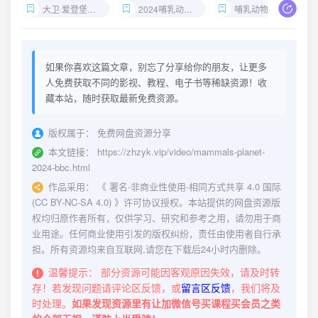
大卫·爱登堡哺乳动物星球纪录片
2024哺乳动物星球优酷
哺乳动物生存策略
如果你喜欢这篇文章，别忘了分享给你的朋友，让更多
人免费获取不同的影视、教程、电子书等稀缺资源！收
藏本站，随时获取最新免费资源。
版权属于：
免费网盘资源分享
本文链接：
https://zhzyk.vip/video/mammals-planet-
2024-bbc.html
作品采用：
《
署名-非商业性使用-相同方式共享 4.0 国际
(CC BY-NC-SA 4.0)
》许可协议授权。本站提供的网盘资源版
权均归原作者所有，仅供学习、研究和参考之用，请勿用于商
业用途。任何商业使用引发的版权纠纷，责任由使用者自行承
担。所有资源均来自互联网,请您在下载后24小时内删除。
温馨提示：
部分资源可能因客观原因失效，请及时转
存！若发现问题请评论区反馈，或
留言区反馈
，我们将及
时处理。
如果发现资源里有让加微信号买课程买会员之类