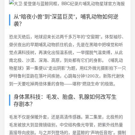
从“暗夜小兽”到“深蓝巨灵”，哺乳动物如何逆
袭？
恐龙灭绝后，地球迎来长达两千多万年的“空窗期”。体型袖珍、
昼伏夜出的早期哺乳动物抓住机会，先是在黑暗中把嗅觉和听
觉点满科技树，再演化出恒温系统，一举摆脱气温束缚，从此
南北极、沙漠、深海、高原，到处都有它们的身影。《哺乳动
物星球》第一集便以“走出阴影”为题，用红外微光摄影拍下一只
伊特鲁利亚鼩在落叶间疾驰，心跳每分钟1200次，新陈代谢快
到一天要吃掉两倍体重的食物——堪称“燃烧生命”的极致。
身体黑科技：毛发、胎盘、乳腺如何改写生
存剧本？
毛发不仅是保暖外套，还是高清传感器。第二集里，北极熊的
毛发被放大到显微镜级别，中空结构像光导管，把紫外线热量
直接导向皮肤。与之并列登场的，是蓝鲸的“声呐低音炮”。摄制