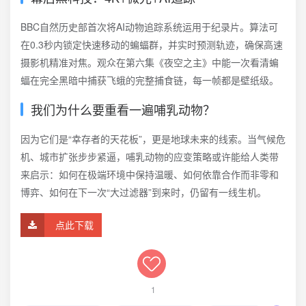
BBC自然历史部首次将AI动物追踪系统运用于纪录片。算法可
在0.3秒内锁定快速移动的蝙蝠群，并实时预测轨迹，确保高速
摄影机精准对焦。观众在第六集《夜空之主》中能一次看清蝙
蝠在完全黑暗中捕获飞蛾的完整捕食链，每一帧都是壁纸级。
我们为什么要重看一遍哺乳动物？
因为它们是“幸存者的天花板”，更是地球未来的线索。当气候危
机、城市扩张步步紧逼，哺乳动物的应变策略或许能给人类带
来启示：如何在极端环境中保持温暖、如何依靠合作而非零和
博弈、如何在下一次“大过滤器”到来时，仍留有一线生机。
点此下载
1